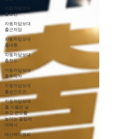
자동차담보대
출조건
자동차담보대
출근저당
자동차담보대
출대환
자동차담보대
출한도
자동차담보대
출무직자
자동차담보대
출승인조건
자동차담보대
출 이율은 낮
추고 한도를
높이는 꿀팁에
대해서
태산에이엠씨