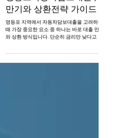
2025년 9월 17일
영등포자동차담보대출 ,
만기와 상환전략 가이드
영등포 지역에서 자동차담보대출을 고려하실
때 가장 중요한 요소 중 하나는 바로 대출 만기
와 상환 방식입니다. 단순히 금리만 낮다고 해
서 유리한 조건이 되는 것은 아니며, 만기 구조
와 상환 전략에 따라 실제 상환 부담이 크게 달
라집니다. 이번 글에서는 영등포에서 자동차
담보대출을 이용하실 때 반드시 확인해야 할
만기 조건과 합리적인 상환 전략에 대해 안내
드리겠습니다.