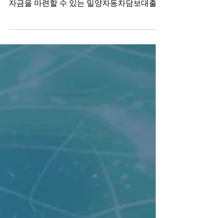
할 때, 소중한 내 차를 팔지 않고도 효율적으로
자금을 마련할 수 있는 밀양자동차담보대출에
대해 핵심만 콕 집어 알려드리겠습니다.