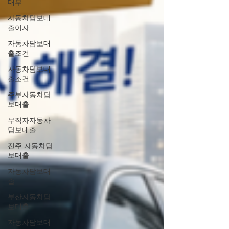
대부
자동차담보대
출이자
자동차담보대
출조건
자동차담보대
출조건
주부자동차담
보대출
무직자자동차
담보대출
진주 자동차담
보대출
자동차담보대
출
부산자동차담
보대출
자동차담보대