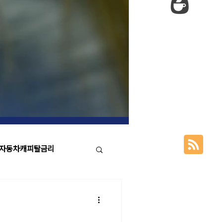
자동차캐피탈금리
대출금리