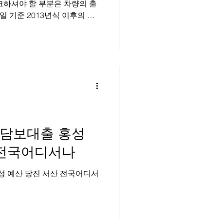
크하셔야 할 부분은 차량의 출
 기준 2013년식 이후의 차
m 이하로 달린 차량만 익산산
담보대출 홍성
 전국어디서나
 예산 당진 서산 전국어디서