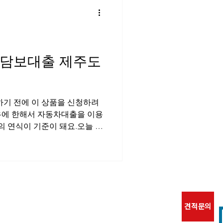
담보대출 제주도
기 전에 이 상품을 신청하려
우에 한해서 자동차대출을 이용
 연식이 기준이 돼요.오늘 잘
에 나온 차량이어야 조건이 충
견적문의
과)