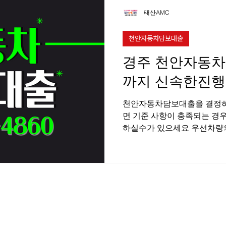
태산AMC
천안자동차담보대출
경주 천안자동차
까지 신속한진행
천안자동차담보대출을 결정하
면 기준 사항이 충족되는 경
하실수가 있으세요 우선차량의
짜를 기준으로 2012년 이후
족되실수 있고...
주시 신안로 110 2F
1946
진주-0006 등록시도 명칭 : 경남 진주시청 055-749-8163(지역경제