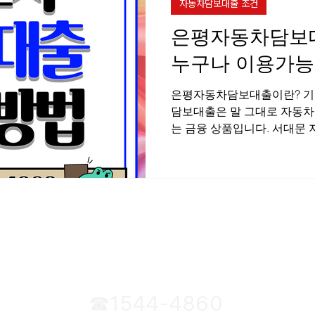
자동차담보대출 조건
보대출근저당
자동차담보대출대환
자동차담보대출한도
은평자동차담보
누구나 이용가능
차담보대출 이율은 낮추고 한도를 높이는 꿀팁에 대해서
태산에이
은평자동차담보대출이란? 기
담보대출은 말 그대로 자동차
보대출조건
자동차담보대출조건
주부자동차담보대출
는 금융 상품입니다. 서대문 
람들이 편리하게 이용할 수 있
용등급에 크게 구애받지 않고,
보대출
부산자동차담보대출
자동차담보대출
자동차담
을 조달할 수 있는 것이 가장
주시 신안로 110 2F
출
1946
진주-0006 등록시도 명칭 : 경남 진주시청 055-749-8163(지역경제
☎1544-4860