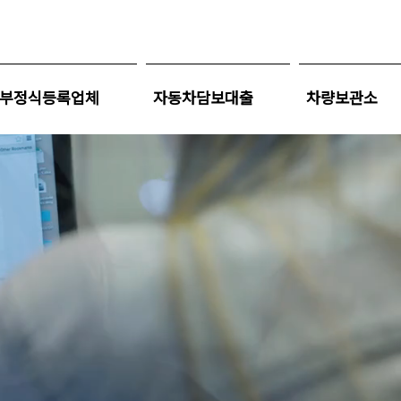
부정식등록업체
자동차담보대출
차량보관소