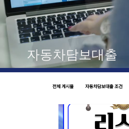
자동차담보대출
전체 게시물
자동차담보대출 조건
할부차량담보대출
중고자동차