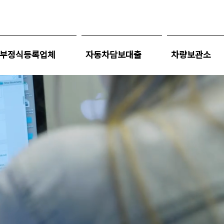
부정식등록업체
자동차담보대출
차량보관소