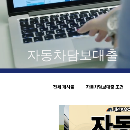
자동차담보대출
전체 게시물
자동차담보대출 조건
할부차량담보대출
중고자동차