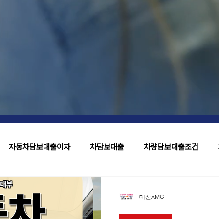
자동차담보대출이자
차담보대출
차량담보대출조건
대출
자동차대출이자
천안자동차담보대출
자동차담보
태산AMC