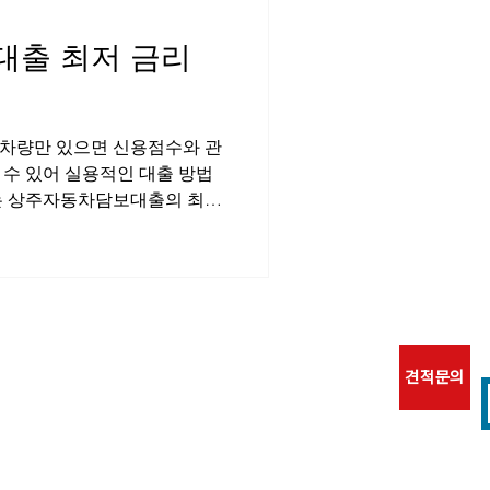
자동차담보대출무직자
출 최저 금리
엠씨대부
차량만 있으면 신용점수와 관
 수 있어 실용적인 대출 방법
무직자자동차담보대출
를 낮추는 구체적인 방법과 주
리겠습니다.
보대출
견적문의
과)