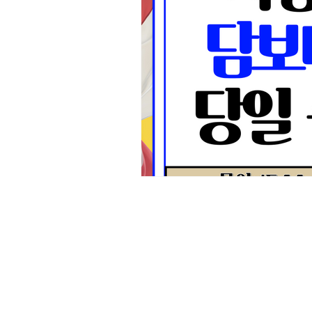
자동차담보대출조건
자동차담
자동차담보대출승인조건
자동
자동차담보대출이자
자동차담
진주 자동차담보대출
자동차담
태산에이엠씨대부ㅣ 소재지 : 진
자동차담보대출
자동차담보대
​사업자등록번호 : 862-95-0
대부업 등록번호 : 2025-경남
업무시간 : 24시간 영업중