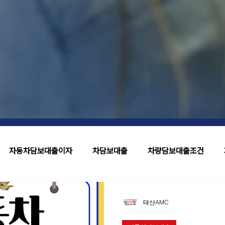
자동차담보대출이자
차담보대출
차량담보대출조건
대출
자동차대출이자
천안자동차담보대출
자동차담보
태산AMC