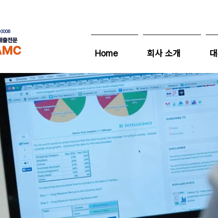
0006
Home
회사 소개
대