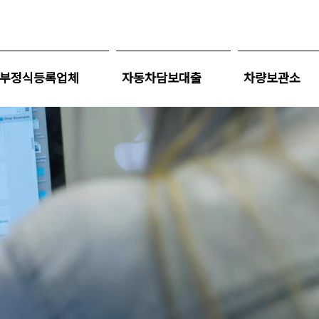
부정식등록업체
자동차담보대출
차량보관소