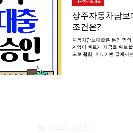
자동차담보대출
보대출근저당
자동차담보대출대환
자동차담보대출한도
상주자동차담보대
조건은?
차담보대출 이율은 낮추고 한도를 높이는 꿀팁에 대해서
태산에이
자동차담보대출은 본인 명의 
계없이 빠르게 자금을 확보할
보대출조건
자동차담보대출조건
주부자동차담보대출
으로 꼽힙니다. 이번 글에서는 상주자동차담보대출의 최저
금리 조건을 중심으로, 금리
의사항까지 꼼꼼히 정리해드
보대출
부산자동차담보대출
자동차담보대출
자동차담
주시 신안로 110 2F
출
1946
진주-0006 등록시도 명칭 : 경남 진주시청 055-749-8163(지역경제
☎1544-4860