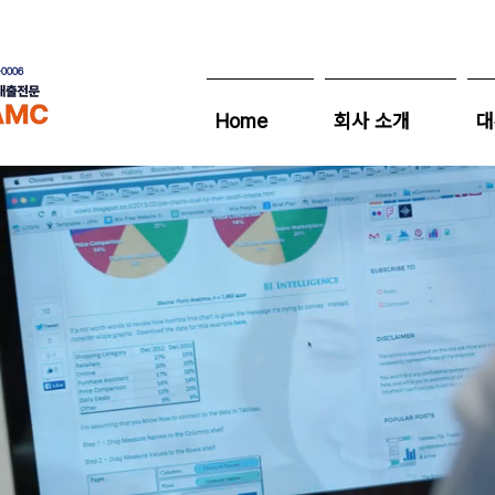
0006
Home
회사 소개
대