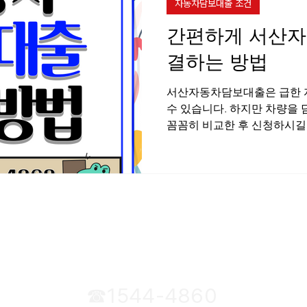
자동차담보대출 조건
보대출근저당
자동차담보대출대환
자동차담보대출한도
간편하게 서산자
결하는 방법
차담보대출 이율은 낮추고 한도를 높이는 꿀팁에 대해서
태산에이
서산자동차담보대출은 급한 자
수 있습니다. 하지만 차량을 
보대출조건
자동차담보대출조건
주부자동차담보대출
꼼꼼히 비교한 후 신청하시길
자동차 담보 대출을 고려하는
겠습니다! 차량을 담보로 저렴한 금리 대출을 받을 수 있지
보대출
부산자동차담보대출
자동차담보대출
자동차담
만, 신중한 검토와 철저한 상
주시 신안로 110 2F
출
1946
진주-0006 등록시도 명칭 : 경남 진주시청 055-749-8163(지역경제
☎1544-4860