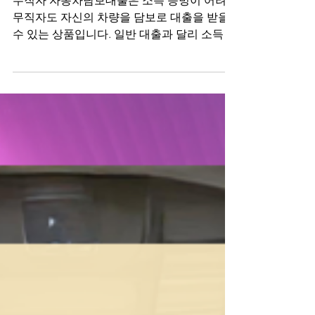
시간 만에 승인받는 방법
무직자 자동차담보대출은 소득 증빙이 어려운
무직자도 자신의 차량을 담보로 대출을 받을
수 있는 상품입니다. 일반 대출과 달리 소득 증
명이 필수가 아니기 때문에, 신용도나 차량 가
치가 승인 여부를 좌우합니다.