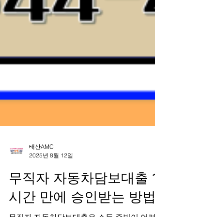
태산AMC
2025년 8월 12일
무직자 자동차담보대출 1