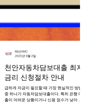
태산AMC
2025년 9월 2일
천안자동차담보대출 최저
금리 신청절차 안내
급하게 자금이 필요할 때 가장 현실적인 방법
중 하나가 자동차담보대출이다. 특히 은행 대
출이 어려운 상황이거나 신용 점수가 낮아 대