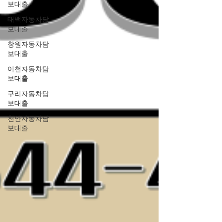
보대출
태백자동차담
보대출
창원자동차담
보대출
이천자동차담
보대출
구리자동차담
보대출
천안자동차담
보대출