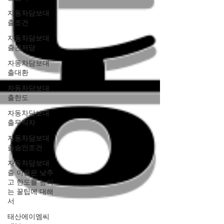
자동차담보대
출조건
자동차담보대
출근저당
자동차담보대
출대환
자동차담보대
출한도
자동차담보대
출무직자
자동차담보대
출승인조건
자동차담보대
출 이율은 낮추
고 한도를 높이
는 꿀팁에 대해
서
태산에이엠씨