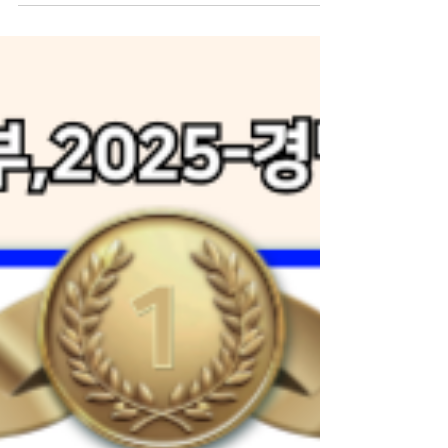
출 심사에서 번번이 어려움을 겪는 분들에게
자동차는 유용한 담보 자산이 된다.