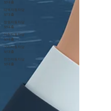
보대출
태백자동차담
보대출
창원자동차담
보대출
이천자동차담
보대출
구리자동차담
보대출
천안자동차담
보대출