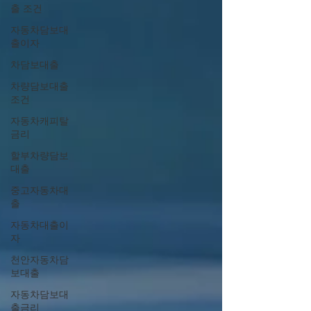
출 조건
자동차담보대
출이자
차담보대출
차량담보대출
조건
자동차캐피탈
금리
할부차량담보
대출
중고자동차대
출
자동차대출이
자
천안자동차담
보대출
자동차담보대
출금리