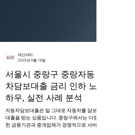
태산AMC
2025년 8월 19일
서울시 중랑구 중랑자동
차담보대출 금리 인하 노
하우, 실전 사례 분석