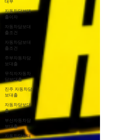
대부
자동차담보대
출이자
자동차담보대
출조건
자동차담보대
출조건
주부자동차담
보대출
무직자자동차
담보대출
진주 자동차담
보대출
자동차담보대
출
부산자동차담
보대출
자동차담보대