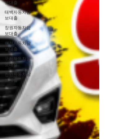
보대출
태백자동차담
보대출
창원자동차담
보대출
이천자동차담
보대출
구리자동차담
보대출
천안자동차담
보대출