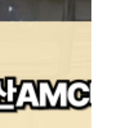
적인 선택이 가능할 것입니다. 2. 자동차담보
대출 기본 구조 한눈에 이해하기 자동차담보
대출은 차량을 담보로 현금을 대출받는 금융
상품입니다. 담보 설정 방식은 대체로 근저당
(차량 등록원부에 설정) 또는 질권(등록증에
질권 메모) 두 가지이며, 대출사는