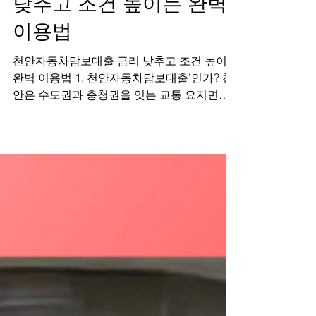
천안자동차담보대출 금리
낮추고 조건 높이는 완벽
이용법
천안자동차담보대출 금리 낮추고 조건 높이는
완벽 이용법 1. 천안자동차담보대출’인가? 천
안은 수도권과 충청권을 잇는 교통 요지면서
제조·물류·교육 인프라가 동시에 발달한 도시
입니다. 차량을 업무·출퇴근에 필수로 활용하
는 자영업자·직장인이 많다 보니 갑작스러운
자금 수요를 해결하기 위해 천안자동차담보대
출을 찾는 빈도가 꾸준히 증가하고 있습니다.
특히 경기 변동으로 은행권 신용대출이 까다
로워진 요즘, 담보 가치가 분명한 자동차를 활
용해 빠르게 한도와 금리를 확정받으려는 수
요가 눈에 띕니다. 이 글에서는 ‘금리는 낮추고
조건은 높이는’ 실전 노하우를 단계별로 정리
해 드리니, 끝까지 따라오시면 안전하고 합리