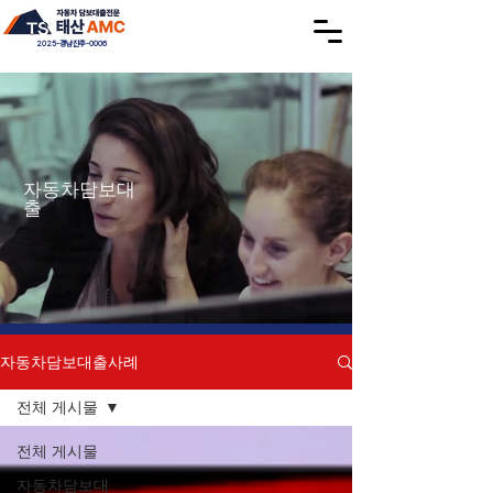
2025-경남진주-0006
자동차담보대
출
자동차담보대출사례
전체 게시물
전체 게시물
자동차담보대