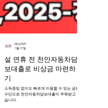
태산AMC
1월 27일
설 연휴 전 천안자동차담
보대출로 비상금 마련하
기
소득증빙 없이도 빠르게 이용할 수 있는 금융