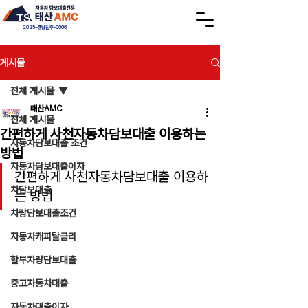
2025-경남진주-0006
게시물
전체 게시물
태산AMC
전체 게시물
간편하게 사천자동차담보대출 이용하는
자동차담보대출 조건
방법
자동차담보대출이자
간편하게 사천자동차담보대출 이용하
차담보대출
는 방법
차량담보대출조건
자동차캐피탈금리
할부차량담보대출
중고자동차대출
자동차대출이자