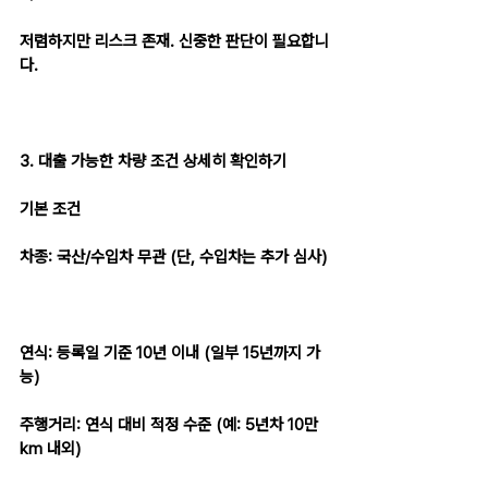
저렴하지만 리스크 존재. 신중한 판단이 필요합니
다.
3. 대출 가능한 차량 조건 상세히 확인하기
기본 조건
차종: 국산/수입차 무관 (단, 수입차는 추가 심사)
연식: 등록일 기준 10년 이내 (일부 15년까지 가
능)
주행거리: 연식 대비 적정 수준 (예: 5년차 10만
km 내외)