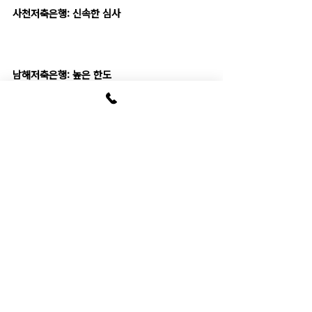
사천저축은행: 신속한 심사
남해저축은행: 높은 한도
기타
현대캐피탈 사천지사: 수입차 특화
롯데캐피탈: 중고차 전문
핵심 요약: 본인 상황에 맞는 기관 선택이 중요합
니다.
6. 온라인 vs 방문 신청 방법 비교
온라인 신청