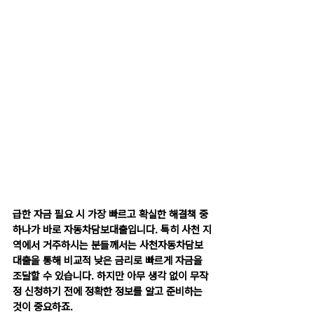
급한 자금 필요 시 가장 빠르고 확실한 해결책 중 
하나가 바로 자동차담보대출입니다. 특히 사천 지
역에서 거주하시는 분들께서는 사천자동차담보
대출을 통해 비교적 낮은 금리로 빠르게 자금을 
조달할 수 있습니다. 하지만 아무 생각 없이 무작
정 신청하기 전에 정확한 정보를 알고 준비하는 
것이 중요하죠.