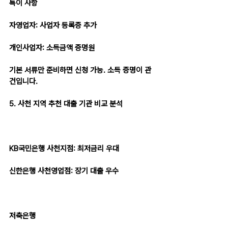
특이 사항
자영업자: 사업자 등록증 추가
개인사업자: 소득금액 증명원
기본 서류만 준비하면 신청 가능. 소득 증명이 관
건입니다.
5. 사천 지역 추천 대출 기관 비교 분석
KB국민은행 사천지점: 최저금리 우대
신한은행 사천영업점: 장기 대출 우수
저축은행