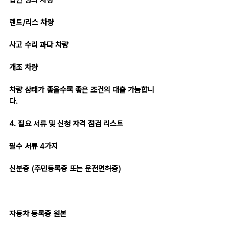
법인 명의 차량
렌트/리스 차량
사고 수리 과다 차량
개조 차량
차량 상태가 좋을수록 좋은 조건의 대출 가능합니
다.
4. 필요 서류 및 신청 자격 점검 리스트
필수 서류 4가지
신분증 (주민등록증 또는 운전면허증)
자동차 등록증 원본