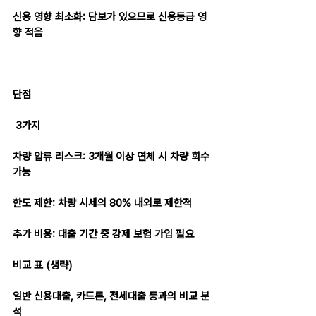
신용 영향 최소화: 담보가 있으므로 신용등급 영
향 적음
단점
 3가지
차량 압류 리스크: 3개월 이상 연체 시 차량 회수 
가능
한도 제한: 차량 시세의 80% 내외로 제한적
추가 비용: 대출 기간 중 강제 보험 가입 필요
비교 표 (생략)
일반 신용대출, 카드론, 전세대출 등과의 비교 분
석