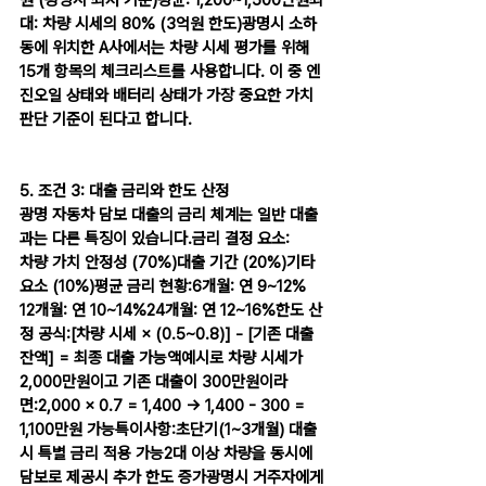
원 (광명시 최저 기준)평균: 1,200~1,500만원최
대: 차량 시세의 80% (3억원 한도)광명시 소하
동에 위치한 A사에서는 차량 시세 평가를 위해 
15개 항목의 체크리스트를 사용합니다. 이 중 엔
진오일 상태와 배터리 상태가 가장 중요한 가치 
판단 기준이 된다고 합니다.
5. 조건 3: 대출 금리와 한도 산정
광명 자동차 담보 대출의 금리 체계는 일반 대출
과는 다른 특징이 있습니다.금리 결정 요소:
차량 가치 안정성 (70%)대출 기간 (20%)기타 
요소 (10%)평균 금리 현황:6개월: 연 9~12%
12개월: 연 10~14%24개월: 연 12~16%한도 산
정 공식:[차량 시세 × (0.5~0.8)] - [기존 대출 
잔액] = 최종 대출 가능액예시로 차량 시세가 
2,000만원이고 기존 대출이 300만원이라
면:2,000 × 0.7 = 1,400 → 1,400 - 300 = 
1,100만원 가능특이사항:초단기(1~3개월) 대출
시 특별 금리 적용 가능2대 이상 차량을 동시에 
담보로 제공시 추가 한도 증가광명시 거주자에게