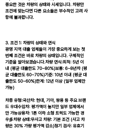
중요한 것은 차량의 상태와 시세입니다. 차량만 
조건에 맞는다면 다른 요소들은 부수적인 고려 사
항에 불과합니다.
3. 조건 1: 차량의 상태와 연식
광명 지역 대출 업체들이 가장 중요하게 보는 첫 
번째 조건은 바로 차량의 상태입니다. 구체적인 
기준을 알아보겠습니다.차량 연식:최적: 5년 이
내 (평균 대출한도 70~80%)보통: 6~8년차 (평
균 대출한도 60~70%)기준: 10년 이내 (평균 대
출한도 50~60%)한계: 12년 이상 (일부 업체만 
가능)
차종 유형:국산차: 현대, 기아, 쌍용 등 주요 브랜
드 우대수입차: 평가액이 높지만 일부 업체에서
만 가능상용차: 1톤 이하 소형 트럭도 가능한 경
우多차량 상태:무사고 차량: 기본 조건 (사고 차
량은 30% 가량 평가액 감소)정기 검사: 유효기