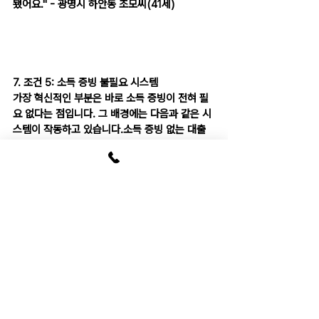
됐어요." - 광명시 하안동 조모씨(41세)
7. 조건 5: 소득 증빙 불필요 시스템
가장 혁신적인 부분은 바로 소득 증빙이 전혀 필
요 없다는 점입니다. 그 배경에는 다음과 같은 시
스템이 작동하고 있습니다.소득 증빙 없는 대출 
가능 이유:담보물(차량) 자체가 충분한 담보 가치
차량을 압류할 수 있는 법적 장치 마련대출 기간
이 상대적으로 짧음(평균 12개월)필요 서류:
주민등록증 (필수)자동차 등록증 (필수)보험 증
권 (선택)운전면허증 (선택)특이 케이스 대응:실
업자: 가능학생: 만 19세 이상 가능외국인: 체류 
자격에 따라 가능광명시의 한 대출 업체 관계자
는 "차량이 충분한 담보 가치가 있다면 월급 여부
는 중요하지 않다"며 "오히려 차량 관리를 잘하는
지가 더 중요하다"고 설명했습니다.