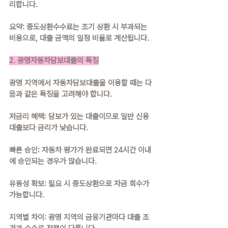
리합니다.
요약: 중도상환수수료는 조기 상환 시 부과되는 
비용으로, 대출 금액의 일정 비율로 계산됩니다.
2. 광명자동차담보대출의 특징
광명 지역에서 자동차담보대출을 이용할 때는 다
음과 같은 특징을 고려해야 합니다.
저금리 혜택: 담보가 있는 대출이므로 일반 신용
대출보다 금리가 낮습니다.
빠른 승인: 자동차 평가가 완료되면 24시간 이내
에 승인되는 경우가 많습니다.
유동성 확보: 필요 시 중도상환으로 자금 회수가 
가능합니다.
지역별 차이: 광명 지역의 금융기관마다 대출 조