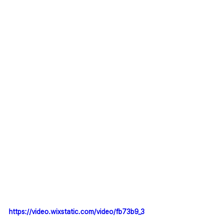
https://video.wixstatic.com/video/fb73b9_3