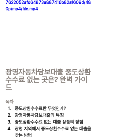
7622052afd64873a887416b82a1609d/48
0p/mp4/file.mp4
광명자동차담보대출 중도상환
수수료 없는 곳은? 완벽 가이
드
목차
중도상환수수료란 무엇인가?
광명자동차담보대출의 특징
중도상환수수료 없는 대출 상품의 장점
광명 지역에서 중도상환수수료 없는 대출을 
찾는 방법