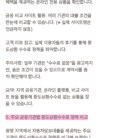
혜택을 제공하는 온라인 전용 상품을 확인합니다.
금융 비교 사이트 활용: 여러 기관의 대출 조건을 
한눈에 비교할 수 있습니다. (※ 실제 사이트명은 
언급하지 않음)
고객 리뷰 참고: 실제 이용자들의 후기를 통해 중
도상환 수수료 정책을 파악합니다.
주의사항: 일부 기관은 "수수료 없음"을 광고하지
만, 숨은 조건이 있을 수 있으므로 계약서를 꼼 
히 확인해야 합니다.
요약: 지역 금융기관, 온라인 플랫폼, 비교 사이
트 등을 활용해 중도상환수수료 없는 상품을 찾
을 수 있습니다.
5. 주요 금융기관별 중도상환수수료 정책 비교
광명 지역에서 자동차담보대출을 제공하는 주요 
기관의 중도상환수수료 정책을 비교해 보겠습니