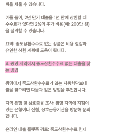
획을 세울 수 있습니다.
예를 들어, 2년 만기 대출을 1년 만에 상환할 때 
수수료가 없다면 2%의 추가 비용(예: 200만 원)
을 절약할 수 있습니다.
요약: 중도상환수수료 없는 상품은 비용 절감과 
유연한 상환 계획에 도움이 됩니다.
4. 광명 지역에서 중도상환수수료 없는 대출을 찾
는 방법
광명에서 중도상환수수료가 없는 자동차담보대
출을 찾으려면 다음과 같은 방법을 추천합니다.
지역 은행 및 상호금융 조사: 광명 지역에 지점이 
있는 은행이나 신협, 상호금융기관을 방문해 문의
합니다.
온라인 대출 플랫폼 검토: 중도상환수수료 면제 