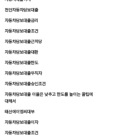
천안자동차담보대출
자동차담보대출금리
자동차담보대출조건
자동차담보대출근저당
자동차담보대출대환
자동차담보대출한도
자동차담보대출무직자
자동차담보대출승인조건
자동차담보대출 이율은 낮추고 한도를 높이는 꿀팁에
대해서
태산에이엠씨대부
자동차담보대출이자
자동차담보대출조건