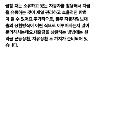
급할 때는 소유하고 있는 자동차를 활용해서 자금
을 유통하는 것이 제일 편리하고 효율적인 방법
이 될 수 있어요.추가적으로, 광주 자동차담보대
출의 상환방식이 어떤 식으로 이루어지는지 많이 
문의하시는데요.대출금을 상환하는 방법에는 원
리금 균등상환, 자유상환 두 가지가 준비되어 있
습니다.