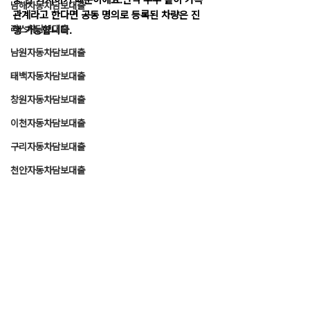
중 한 가지이기 때문이에요.만약 부부 같이 가족
남해자동차담보대출
관계라고 한다면 공동 명의로 등록된 차량은 진
리스차담보대출
행 가능합니다.
남원자동차담보대출
태백자동차담보대출
창원자동차담보대출
이천자동차담보대출
구리자동차담보대출
천안자동차담보대출