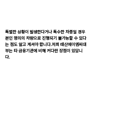
특별한 상황이 발생한다거나 특수한 차종일 경우 
본인 명의의 차량으로 진행되기 불가능할 수 있다
는 점도 알고 계셔야 합니다.저희 태산에이엠씨대
부는 타 금융기관에 비해 커다란 장점이 있답니
다.