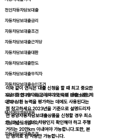
천안자동차담보대출
자동차담보대출금리
자동차담보대출조건
자동차담보대출근저당
자동차담보대출대환
자동차담보대출한도
자동차담보대출무직자
자동차담보대출승인조건
이와 같이 연식은 대출 신청을 할 때 최고 중요한 
요소 중 한 가지로 고려되기도 하며 대출 상환 기
자동차담보대출 이율은 낮추고 한도를 높이는 꿀팁에
관과 상환 능력을 평가하는 데에도 사용된다는 
대해서
점 참고하세요.2023년을 기준으로 설명드리자
태산에이엠씨대부
면 광양자동차담보대출상품을 신청할 경우 최소
한 12년식 이후의 차량인지 확인해야 하고 주행
자동차담보대출이자
거리는 20만km 이내여야 가능합니다.또한, 본
자동차담보대출조건
인 명의로 된 차량만 가능합니다.