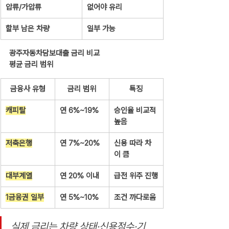
압류/가압류
없어야 유리
할부 남은 차량
일부 가능
광주자동차담보대출 금리 비교
평균 금리 범위
금융사 유형
금리 범위
특징
캐피탈
연 6%~19%
승인율 비교적 
높음
저축은행
연 7%~20%
신용 따라 차
이 큼
대부계열
연 20% 이내
급전 위주 진행
1금융권 일부
연 5%~10%
조건 까다로움
실제 금리는 차량 상태·신용점수·기