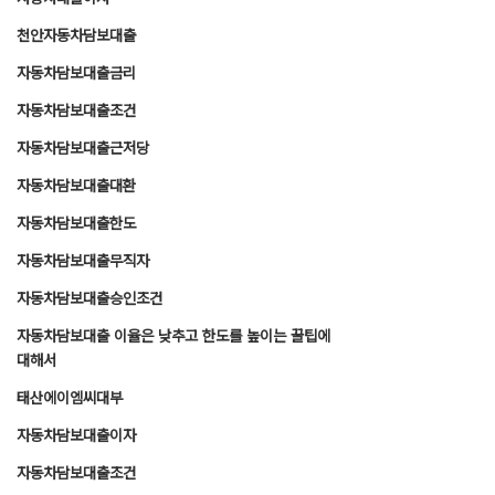
천안자동차담보대출
자동차담보대출금리
자동차담보대출조건
자동차담보대출근저당
자동차담보대출대환
자동차담보대출한도
자동차담보대출무직자
자동차담보대출승인조건
자동차담보대출 이율은 낮추고 한도를 높이는 꿀팁에
대해서
태산에이엠씨대부
자동차담보대출이자
자동차담보대출조건