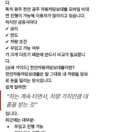
다.
특히 
광주 천안 공주 자동차담보대출 
모바일 비대
면 진행이 가능해 이용자가 많아지고 있습니다.
하지만 금융사마다
✔ 금리
✔ 한도
✔ 차량 조건
✔ 무입고 가능 여부
가 크게 다르기 때문에 반드시 비교가 필요합니
다.
[상세 가이드] 천안자동차담보대출이란?
천안자동차담보대출은 말 그대로 
내 차량을 담보
로 돈을 빌리는 방식
입니다.
쉽게 말하면:
“차는 계속 타면서, 차량 가치만큼 대
출을 받는 것”
입니다.
최근에는 대부분:
무입고 진행 가능