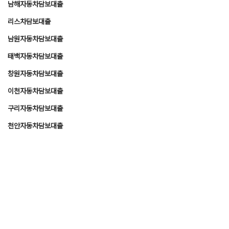
남해자동차담보대출
리스차담보대출
남원자동차담보대출
태백자동차담보대출
창원자동차담보대출
이천자동차담보대출
구리자동차담보대출
천안자동차담보대출