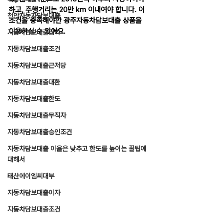
하고, 주행거리는 20만 km 이내여야 합니다. 이 
천안자동차담보대출
조건을 충족해야만 광주자동차담보대출 상품을 
이용하실 수 있어요.
자동차담보대출금리
자동차담보대출조건
자동차담보대출근저당
자동차담보대출대환
자동차담보대출한도
자동차담보대출무직자
자동차담보대출승인조건
자동차담보대출 이율은 낮추고 한도를 높이는 꿀팁에
대해서
태산에이엠씨대부
자동차담보대출이자
자동차담보대출조건