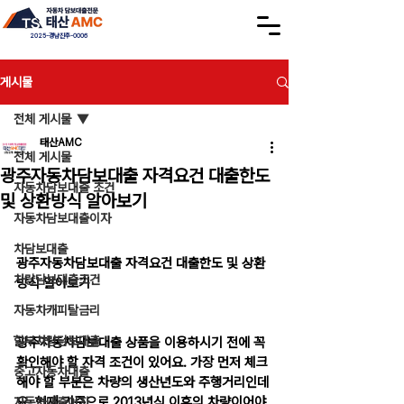
2025-경남진주-0006
게시물
전체 게시물
태산AMC
전체 게시물
광주자동차담보대출 자격요건 대출한도
자동차담보대출 조건
및 상환방식 알아보기
자동차담보대출이자
차담보대출
광주자동차담보대출 자격요건 대출한도 및 상환
차량담보대출조건
방식 알아보기
자동차캐피탈금리
할부차량담보대출
광주자동차담보대출 상품을 이용하시기 전에 꼭 
확인해야 할 자격 조건이 있어요. 가장 먼저 체크
중고자동차대출
해야 할 부분은 차량의 생산년도와 주행거리인데
요, 현재 기준으로 2013년식 이후의 차량이어야 
자동차대출이자