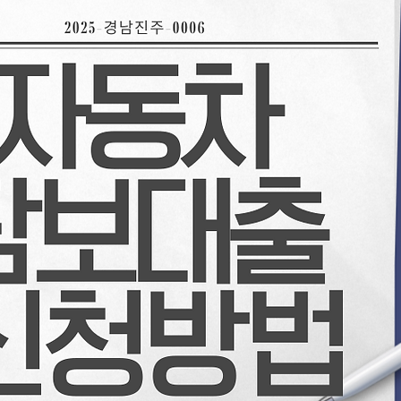
높이는 꿀팁에 대해서
태산에이엠씨대부
자동차담보대
출조건
주부자동차담보대출
무직자자동차담보대출
대출
부산자동차담보대출
자동차담보대출
자동차