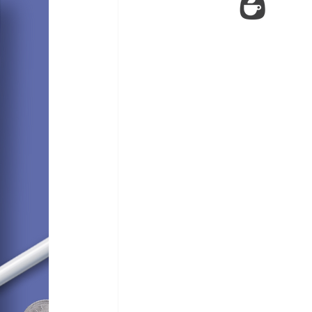
출이자
담보대출