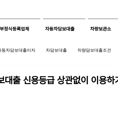
부정식등록업체
자동차담보대출
차량보관소
자동차담보대출이자
차담보대출
차량담보대출조건
출
중고자동차대출
자동차대출이자
천안자동차
대출 신용등급 상관없이 이용하
출조건
자동차담보대출근저당
자동차담보대출대환
출무직자
자동차담보대출승인조건