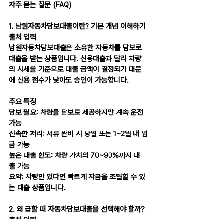
자주 묻는 질문 (FAQ)
1. 남원자동차담보대출이란? 기본 개념 이해하기
출처 입력
남원자동차담보대출은 소유한 자동차를 담보로 
대출을 받는 상품입니다. 신용대출과 달리 차량
의 시세를 기준으로 대출 금액이 결정되기 때문
에 신용 점수가 낮아도 승인이 가능합니다.
주요 특징
담보 필요: 차량을 담보로 제공하지만 계속 운전 
가능
신속한 처리: 서류 완비 시 당일 또는 1~2일 내 입
금 가능
높은 대출 한도: 차량 가치의 70~90%까지 대
출 가능
요약: 차량만 있다면 빠르게 자금을 조달할 수 있
는 대출 상품입니다.
2. 왜 급할 때 자동차담보대출을 선택해야 할까?