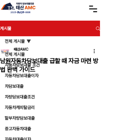
2025-경남진주-0006
게시물
전체 게시물
태산AMC
전체 게시물
남원자동차담보대출 급할 때 자금 마련 방
자동차담보대출 조건
법 완벽 가이드
자동차담보대출이자
차담보대출
차량담보대출조건
자동차캐피탈금리
할부차량담보대출
중고자동차대출
자동차대출이자