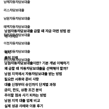
남해자동차담보대출
리스차담보대출
남원자동차담보대출
태백자동차담보대출
남원자동차담보대출 급할 때 자금 마련 방법 완
창원자동차담보대출
벽 가이드
이천자동차담보대출
구리자동차담보대출
목차
출처 입력
천안자동차담보대출
남원자동차담보대출이란? 기본 개념 이해하기
왜 급할 때 자동차담보대출을 선택해야 할까?
남원 지역에서 자동차담보대출 받는 방법
필요한 서류와 준비 사항
대출 신청부터 승인까지 단계별 과정
금리, 한도, 상환 조건 분석
주의할 점과 사기 피하는 방법
남원 지역 대출 업체 비교
실제 성공 사례와 이용 후기