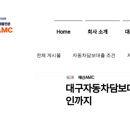
0006
Home
회사 소개
대
전체 게시물
자동차담보대출 조건
태산AMC
자동차캐피탈금리
할부차량담보대
대구자동차담보대
인까지
자동차담보대출금리
자동차담보대
자동차담보대출한도
자동차담보대