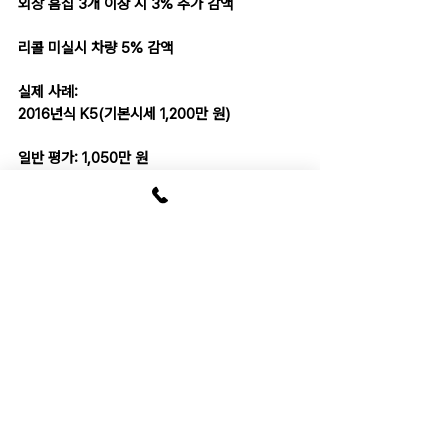
외장 흠집 3개 이상 시 3% 추가 감액
리콜 미실시 차량 5% 감액
실제 사례:
2016년식 K5(기본시세 1,200만 원)
일반 평가: 1,050만 원
정비이력 추가 제출 후: 1,150만 원
요약: 사소한 관리 기록도 제출하면 차량 가치를 
5~10%까지 높일 수 있어, 결국 대출 한도 상승
으로 이어집니다.
6. 대출 한도 높이는 5가지 전략
출처 입력
다중 견적 비교: 3개 이상 기관 신청(2주 이내 동
시 조회 시 신용점수 영향 최소화)
LTV 협상: 차량 상태 증명으로 5%p 추가 인정 