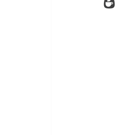
출이자
담보대출