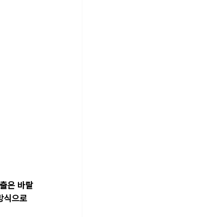
출은 바랄
방식으로 