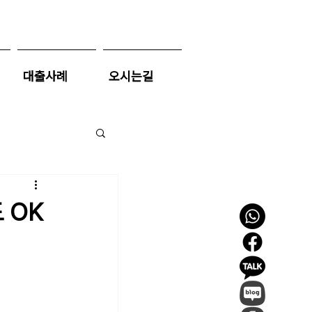
대출사례
오시는길
담보대출
 OK