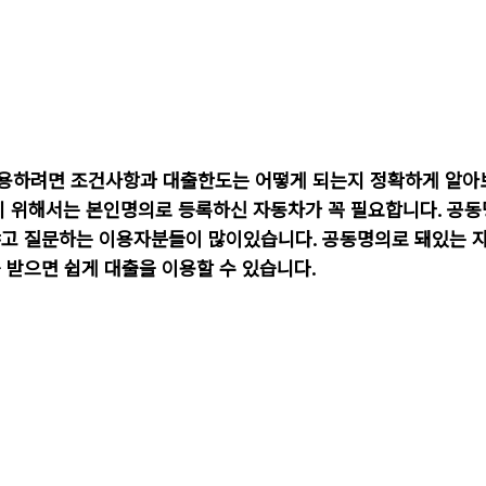
용하려면 조건사항과 대출한도는 어떻게 되는지 정확하게 알아
기 위해서는 본인명의로 등록하신 자동차가 꼭 필요합니다. 공동
고 질문하는 이용자분들이 많이있습니다. 공동명의로 돼있는 
 받으면 쉽게 대출을 이용할 수 있습니다.