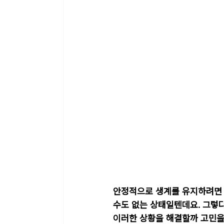
안정적으로 생계를 유지하려면
수도 없는 상태일텐데요. 그렇
이러한 상황을 해결할까 고민을 