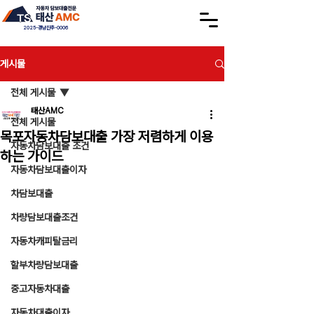
2025-경남진주-0006
게시물
전체 게시물
태산AMC
전체 게시물
목포자동차담보대출 가장 저렴하게 이용
자동차담보대출 조건
하는 가이드
자동차담보대출이자
차담보대출
차량담보대출조건
자동차캐피탈금리
할부차량담보대출
중고자동차대출
자동차대출이자