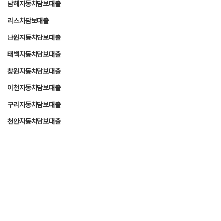
남해자동차담보대출
리스차담보대출
남원자동차담보대출
태백자동차담보대출
창원자동차담보대출
이천자동차담보대출
구리자동차담보대출
천안자동차담보대출