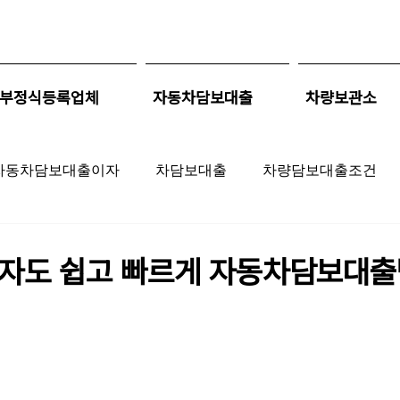
부정식등록업체
자동차담보대출
차량보관소
자동차담보대출이자
차담보대출
차량담보대출조건
출
중고자동차대출
자동차대출이자
천안자동차
자도 쉽고 빠르게 자동차담보대
출조건
자동차담보대출근저당
자동차담보대출대환
출무직자
자동차담보대출승인조건