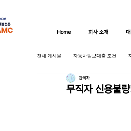
0006
Home
회사 소개
대
전체 게시물
자동차담보대출 조건
관리자
자동차캐피탈금리
할부차량담보대
무직자 신용불량
자동차담보대출금리
자동차담보대
자동차담보대출한도
자동차담보대