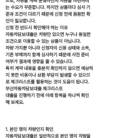
으로, 차량을 계속 운행하면서 자금을 마련하려
는 수요가 꾸준합니다. 하지만 상품마다 심사 기
준과 조건이 다르기 때문에 신청 전에 꼼꼼한 확
인이 필요합니다.
신청 전 반드시 확인해야 하는 이유
자동차담보대출은 차량만 있으면 누구나 동일한 
조건으로 이용할 수 있는 상품이 아닙니다.
차량 가치뿐 아니라 신청자의 신용 상태와 소득, 
기존 부채까지 함께 심사하기 때문에 사전 준비 
여부가 결과에 영향을 줄 수 있습니다.
특히 계약 내용을 충분히 확인하지 않으면 예상하
지 못한 비용이나 상환 부담이 발생할 수 있으므
로 체크리스트를 활용하는 것이 도움이 됩니다.
부산자동차담보대출 체크리스트
대출을 진행하기 전에 아래 항목을 하나씩 확인
해 보세요.
1. 본인 명의 차량인지 확인
자동차담보대출은 일반적으로 본인 명의 차량을 