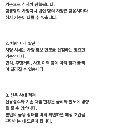
기준으로 심사가 진행됩니다.
공동명의 차량이나 법인 명의 차량은 금융사마다 
심사 기준이 다를 수 있습니다.
2. 차량 시세 확인
차량 시세
는 
차량 담보 한도
를 산정하는 중요한 
기준입니다.
연식, 주행거리, 사고 이력 등에 따라 평가 금액
이 달라질 수 있습니다.
3. 신용 상태 점검
신용점수와 기존 대출 현황은 금리와 한도에 영향
을 줄 수 있습니다.
본인의 금융 상태를 미리 확인하면 예상 조건을 
판단하는 데 도움이 됩니다.