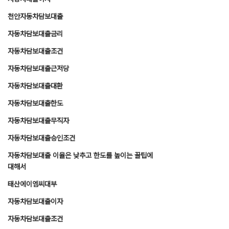
천안자동차담보대출
자동차담보대출금리
자동차담보대출조건
자동차담보대출근저당
자동차담보대출대환
자동차담보대출한도
자동차담보대출무직자
자동차담보대출승인조건
자동차담보대출 이율은 낮추고 한도를 높이는 꿀팁에
대해서
태산에이엠씨대부
자동차담보대출이자
자동차담보대출조건