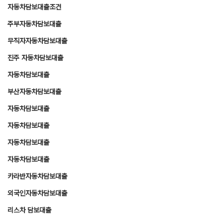
자동차담보대출조건
주부자동차담보대출
무직자자동차담보대출
진주 자동차담보대출
자동차담보대출
부산자동차담보대출
자동차담보대출
자동차담보대출
자동차담보대출
자동차담보대출
카라반자동차담보대출
외국인자동차담보대출
리스차 담보대출