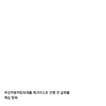
부산자동차담보대출 체크리스트 진행 전 살펴볼 
핵심 항목