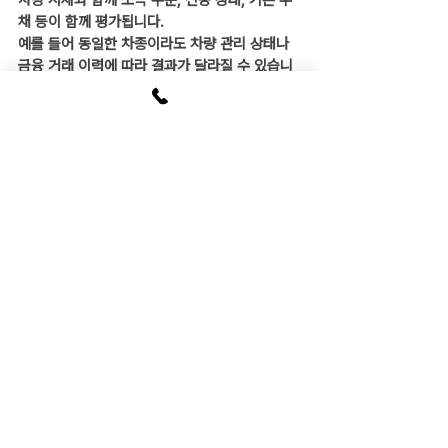
차량 시세
와 함께 소득 수준, 신용 상태, 기존 부
채 등이 함께 평가됩니다.
예를 들어 동일한 차종이라도 차량 관리 상태나 
금융 거래 이력에 따라 결과가 달라질 수 있습니
다.
따라서 예상 한도를 확인할 때는 여러 요소를 함
께 고려하는 것이 좋습니다.
무입고 자동차담보대출 확인사항
최근에는 
무입고 자동차담보대출
을 선호하는 이
용자가 많습니다.
차량을 맡기지 않고 계속 운행할 수 있다는 장점
이 있지만 상품마다 조건은 다를 수 있습니다.
확인해야 할 사항은 다음과 같습니다.
차량 운행 가능 여부
근저당 설정 여부
상환 기간
중도상환수수료
추가 비용 발생 여부
업무나 출퇴근에 차량이 필요한 경우라면 운행 가
능 여부를 가장 먼저 확인하는 것이 좋습니다.
실제 상담 사례로 알아보는 준비 과정