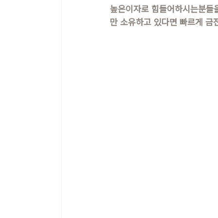
높은이자로 힘들어하시는분들을 
만 소유하고 있다면 빠르게 금