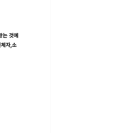
는 것에 
연체자,소