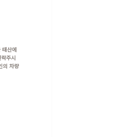
출 태산에
연락주시
인의 차량