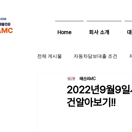
0006
Home
회사 소개
대
전체 게시물
자동차담보대출 조건
태산AMC
자동차캐피탈금리
할부차량담보대
2022년9월9
건알아보기!!
자동차담보대출금리
자동차담보대
자동차담보대출한도
자동차담보대