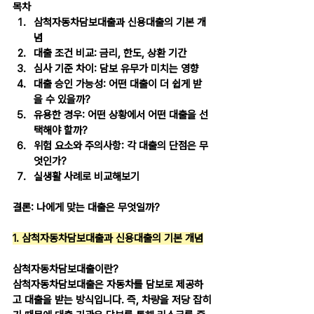
목차
삼척자동차담보대출과 신용대출의 기본 개
념
대출 조건 비교: 금리, 한도, 상환 기간
심사 기준 차이: 담보 유무가 미치는 영향
대출 승인 가능성: 어떤 대출이 더 쉽게 받
을 수 있을까?
유용한 경우: 어떤 상황에서 어떤 대출을 선
택해야 할까?
위험 요소와 주의사항: 각 대출의 단점은 무
엇인가?
실생활 사례로 비교해보기
결론: 나에게 맞는 대출은 무엇일까?
1. 삼척자동차담보대출과 신용대출의 기본 개념
삼척자동차담보대출이란?
삼척자동차담보대출은 자동차를 담보로 제공하
고 대출을 받는 방식입니다. 즉, 차량을 저당 잡히