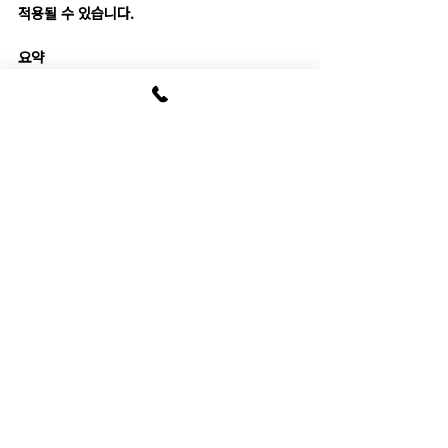
적용될 수 있습니다.
요약
신용이 좋지 않다면 자동차담보대출이 더 나은 선
택일 수 있습니다.
5. 유용한 경우: 어떤 상황에서 어떤 대출을 선택
해야 할까?
자동차담보대출이 좋은 경우
고액 자금이 필요할 때
장기 상환을 원할 때
신용등급이 낮을 때
신용대출이 좋은 경우
빠르게 소액이 필요할 때
담보로 제공할 차량이 없을 때