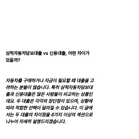
삼척자동차담보대출 vs 신용대출, 어떤 차이가 
있을까?
자동차를 구매하거나 자금이 필요할 때 대출을 고
려하는 분들이 많습니다. 특히 삼척자동차담보대
출과 신용대출은 많은 사람들이 비교하는 상품인
데요. 두 대출은 각각의 장단점이 있으며, 상황에 
따라 적합한 선택이 달라질 수 있습니다. 이 글에
서는 두 대출의 차이점을 6가지 이상의 섹션으로 
나누어 자세히 설명드리겠습니다.