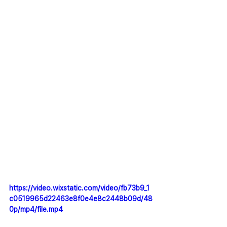
https://video.wixstatic.com/video/fb73b9_1
c0519965d22463e8f0e4e8c2448b09d/48
0p/mp4/file.mp4