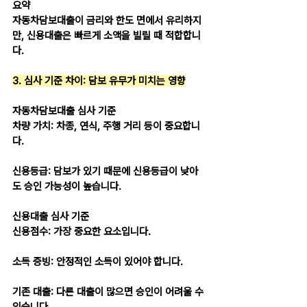
요약
자동차담보대출이 금리와 한도 면에서 유리하지
만, 신용대출은 빠르게 소액을 빌릴 때 적합합니
다.
3. 심사 기준 차이: 담보 유무가 미치는 영향
자동차담보대출 심사 기준
차량 가치: 차종, 연식, 주행 거리 등이 중요합니
다.
신용등급: 담보가 있기 때문에 신용등급이 낮아
도 승인 가능성이 높습니다.
신용대출 심사 기준
신용점수: 가장 중요한 요소입니다.
소득 증빙: 안정적인 소득이 있어야 합니다.
기존 대출: 다른 대출이 많으면 승인이 어려울 수 
있습니다.