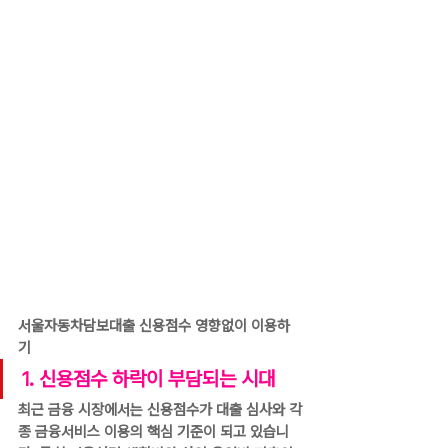
서울자동차담보대출 신용점수 영향없이 이용하
기
1. 신용점수 하락이 부담되는 시대
최근 금융 시장에서는 신용점수가 대출 심사와 각
종 금융서비스 이용의 핵심 기준이 되고 있습니