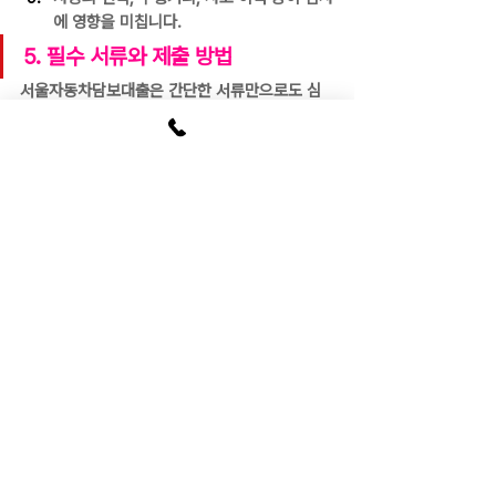
에 영향을 미칩니다.
5. 필수 서류와 제출 방법
서울자동차담보대출은 
간단한 서류만으로도
 심
사가 가능합니다.
신분증
 (주민등록증 또는 운전면허증)
차량등록증
자동차보험증명서
이 세 가지만 있으면 대부분의 금융사에서 당일 
심사가 가능하며, 필요 시 소득증빙이나 사업자등
록증 등을 요청할 수 있습니다.
6. 승인 절차 단계별 안내
1) 상담 접수
전화 또는 온라인으로 차량 정보와 필요 자
금을 전달합니다.
예상 한도와 금리를 사전 안내받을 수 있습
니다.
2) 서류 제출
필수 서류 3가지를 제출하여 본인 확인과 차