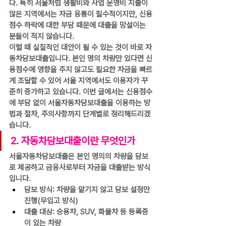
다. 특히 서울처럼 생활비와 사업 운영비 지출이 
많은 지역에서는 자금 융통이 필수적이지만, 신용
점수 하락에 대한 부담 때문에 대출을 망설이는 
분들이 적지 않습니다.
이럴 때 실질적인 대안이 될 수 있는 것이 바로 
자
동차담보대출
입니다. 본인 명의 차량만 있다면 신
용점수에 영향을 주지 않고도 필요한 자금을 빠르
게 조달할 수 있어 서울 지역에서도 이용자가 꾸
준히 증가하고 있습니다. 이번 글에서는 
신용점수
에 부담 없이 서울자동차담보대출을 이용하는 방
법과 절차, 주의사항
까지 단계별로 정리해드리겠
습니다.
2. 자동차담보대출이란 무엇인가
서울자동차담보대출은 본인 명의의 차량을 담보
로 제공하고 금융사로부터 자금을 대출받는 방식
입니다.
담보 방식
: 차량을 맡기지 않고 담보 설정만 
진행(무입고 방식)
대출 대상
: 승용차, SUV, 화물차 등 등록증
이 있는 차량