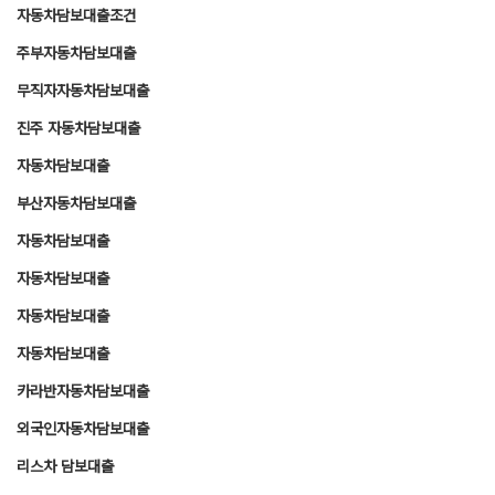
자동차담보대출조건
주부자동차담보대출
무직자자동차담보대출
진주 자동차담보대출
자동차담보대출
부산자동차담보대출
자동차담보대출
자동차담보대출
자동차담보대출
자동차담보대출
카라반자동차담보대출
외국인자동차담보대출
리스차 담보대출