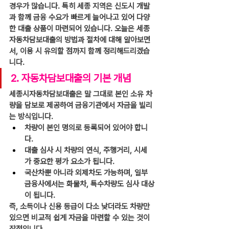
경우가 많습니다. 특히 세종 지역은 신도시 개발
과 함께 금융 수요가 빠르게 늘어나고 있어 다양
한 대출 상품이 마련되어 있습니다. 오늘은 
세종
자동차담보대출의 방법과 절차
에 대해 알아보면
서, 이용 시 유의할 점까지 함께 정리해드리겠습
니다.
2. 자동차담보대출의 기본 개념
세종시자동차담보대출은 말 그대로 본인 소유 차
량을 담보로 제공하여 금융기관에서 자금을 빌리
는 방식입니다.
차량이 본인 명의로 등록되어 있어야 합니
다.
대출 심사 시 차량의 연식, 주행거리, 시세
가 중요한 평가 요소가 됩니다.
국산차뿐 아니라 외제차도 가능하며, 일부 
금융사에서는 화물차, 특수차량도 심사 대상
이 됩니다.
즉, 소득이나 신용 등급이 다소 낮더라도 차량만 
있으면 비교적 쉽게 자금을 마련할 수 있는 것이 