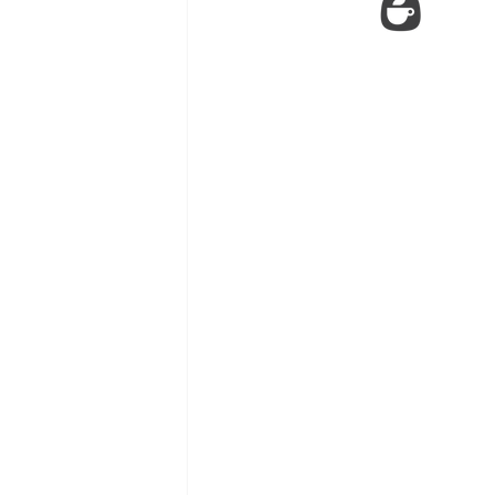
출이자
담보대출