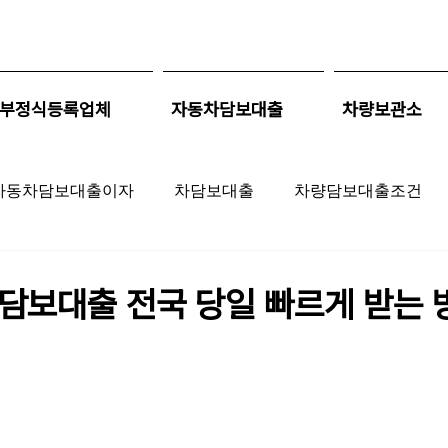
부정식등록업체
자동차담보대출
차량보관소
자동차담보대출이자
차담보대출
차량담보대출조건
출
중고자동차대출
자동차대출이자
천안자동차
담보대출 전국 당일 빠르게 받는 
출조건
자동차담보대출근저당
자동차담보대출대환
출무직자
자동차담보대출승인조건