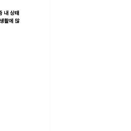
 내 상태
생활에 많