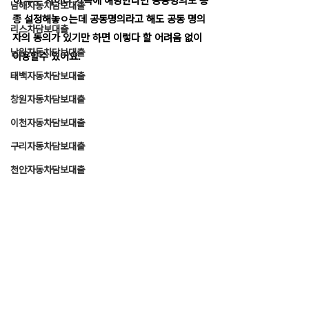
히 부부 사이나 가족에 해당한다면 공동명의도 종
남해자동차담보대출
종 설정해놓ㅇ는데 공동명의라고 해도 공동 명의
리스차담보대출
자의 동의가 있기만 하면 이렇다 할 어려움 없이 
남원자동차담보대출
이용할수 있어요.
태백자동차담보대출
창원자동차담보대출
이천자동차담보대출
구리자동차담보대출
천안자동차담보대출