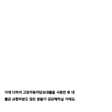
이에 더하여 고창자동차담보대출을 사용한 후 대
출금 상환부분도 많은 분들이 궁금해하실 거예요.