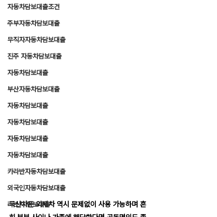
자동차담보대출조건
주부자동차담보대출
무직자자동차담보대출
진주 자동차담보대출
자동차담보대출
부산자동차담보대출
자동차담보대출
자동차담보대출
자동차담보대출
자동차담보대출
카라반자동차담보대출
외국인자동차담보대출
국산차든 외제차 역시 문제없이 사용 가능하며 흔
리스차 담보대출