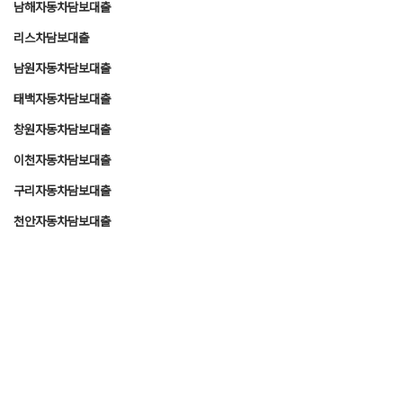
남해자동차담보대출
리스차담보대출
남원자동차담보대출
태백자동차담보대출
창원자동차담보대출
이천자동차담보대출
구리자동차담보대출
천안자동차담보대출