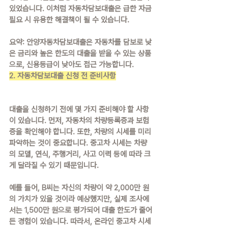
있었습니다. 이처럼 자동차담보대출은 급한 자금 
필요 시 유용한 해결책이 될 수 있습니다.
요약: 안양자동차담보대출은 자동차를 담보로 낮
은 금리와 높은 한도의 대출을 받을 수 있는 상품
으로, 신용등급이 낮아도 접근 가능합니다.
2. 자동차담보대출 신청 전 준비사항
대출을 신청하기 전에 몇 가지 준비해야 할 사항
이 있습니다. 먼저, 자동차의 차량등록증과 보험
증을 확인해야 합니다. 또한, 차량의 시세를 미리 
파악하는 것이 중요합니다. 중고차 시세는 차량
의 모델, 연식, 주행거리, 사고 이력 등에 따라 크
게 달라질 수 있기 때문입니다.
예를 들어, B씨는 자신의 차량이 약 2,000만 원
의 가치가 있을 것이라 예상했지만, 실제 조사에
서는 1,500만 원으로 평가되어 대출 한도가 줄어
든 경험이 있습니다. 따라서, 온라인 중고차 시세 