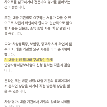
사이트를 참고하거나 전문가의 평가를 받아보는 
것이 좋습니다.
또한, 대출 기관별로 요구하는 서류가 다를 수 있
으므로 사전에 확인해야 합니다. 일반적으로 필요
한 서류는 신분증, 소득 증명 서류, 차량 관련 서
류 등입니다.
요약: 차량등록증, 보험증, 중고차 시세 확인이 필
수이며, 대출 기관별 요구 서류를 미리 준비해야 
합니다.
3. 대출 신청 절차와 구체적인 단계
안양자동차담보대출의 신청 절차는 다음과 같습
니다.
온라인 또는 방문 상담: 대출 기관의 홈페이지에
서 온라인 상담을 하거나 직접 방문해 상담을 받
을 수 있습니다.
차량 평가: 대출 기관에서 차량의 상태와 시세를 