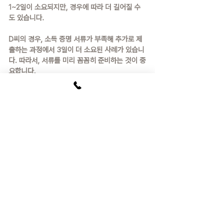
1~2일이 소요되지만, 경우에 따라 더 길어질 수
도 있습니다.
D씨의 경우, 소득 증명 서류가 부족해 추가로 제
출하는 과정에서 3일이 더 소요된 사례가 있습니
다. 따라서, 서류를 미리 꼼꼼히 준비하는 것이 중
요합니다.
요약: 서류 심사는 1~2일 정도 소요되며, 서류 미
비 시 시간이 더 걸릴 수 있습니다.
5. 계약 체결과 담보 등록
심사가 통과되면 대출 계약을 체결하고, 차량에 
담보 설정을 합니다. 이 과정에서 차량등록증에 
담보 설정이 기록되며, 약 1시간에서 2시간 정도 
소요됩니다.
E씨는 담보 등록 당일 차량을 직접 운전해 등록소
에 방문했고, 약 1시간 30분 만에 모든 절차를 마
칠 수 있었습니다.