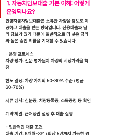
1. 자동차담보대출 기본 이해: 어떻게 
운영되나요?
안양자동차담보대출은 소유한 차량을 담보로 제
공하고 대출을 받는 방식입니다. 신용대출과 달
리 담보가 있기 때문에 일반적으로 더 낮은 금리
와 높은 승인 확률을 기대할 수 있습니다.
- 운영 프로세스
차량 평가: 전문 평가원이 차량의 시장가격을 책
정
한도 결정: 차량 가치의 50-80% 수준 (평균 
60-70%)
서류 심사: 신분증, 차량등록증, 소득증명 등 확인
계약 체결: 근저당권 설정 후 대출 실행
- 일반적인 대출 조건
대출 기간: 6개월~3년 (최장 5년까지 가능한 경