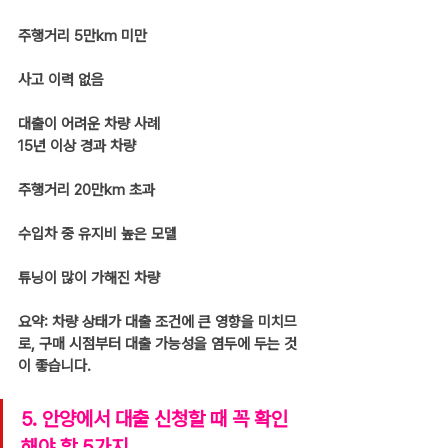
주행거리 5만km 미만
사고 이력 없음
대출이 어려운 차량 사례
15년 이상 경과 차량
주행거리 20만km 초과
수입차 중 유지비 높은 모델
튜닝이 많이 가해진 차량
요약: 차량 상태가 대출 조건에 큰 영향을 미치므
로, 구매 시점부터 대출 가능성을 염두에 두는 것
이 좋습니다.
5. 안양에서 대출 신청할 때 꼭 확인
해야 할 5가지