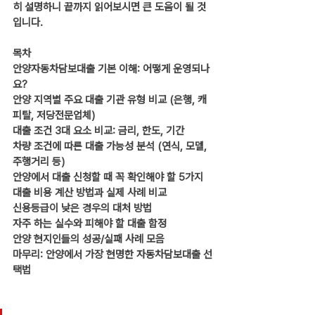
히 설명하니 끝까지 읽어보시면 큰 도움이 될 것
입니다.
목차
안양자동차담보대출 기본 이해: 어떻게 운영되나
요?
안양 지역별 주요 대출 기관 유형 비교 (은행, 캐
피탈, 저당전문업체)
대출 조건 3대 요소 비교: 금리, 한도, 기간
차량 조건에 따른 대출 가능성 분석 (연식, 모델, 
주행거리 등)
안양에서 대출 신청할 때 꼭 확인해야 할 5가지
대출 비용 계산 방법과 실제 사례 비교
신용등급이 낮은 경우의 대처 방법
자주 하는 실수와 피해야 할 대출 함정
안양 현지인들의 성공/실패 사례 모음
마무리: 안양에서 가장 현명한 자동차담보대출 선
택법