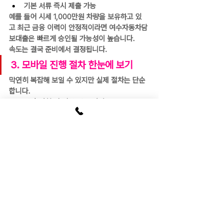
기본 서류 즉시 제출 가능
예를 들어 시세 1,000만원 차량을 보유하고 있
고 최근 금융 이력이 안정적이라면 여수자동차담
보대출은 빠르게 승인될 가능성이 높습니다.
속도는 결국 준비에서 결정됩니다.
3. 모바일 진행 절차 한눈에 보기
막연히 복잡해 보일 수 있지만 실제 절차는 단순
합니다.
상담 신청 및 기본 정보 입력
차량 정보 제공
신분증 및 통장 사본 모바일 제출
한도 및 금리 안내
전자 계약 체결
계좌 입금
차량 상태가 명확하고 서류가 준비되어 있다면 당
일 입금도 충분히 가능합니다.
단계를 이해하면 불안감이 줄어듭니다.
4. 한도는 얼마나 가능할까
여수자동차담보대출 한도는 차량 시세를 기준으