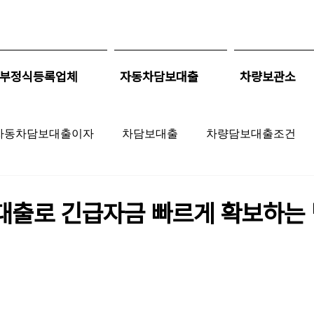
부정식등록업체
자동차담보대출
차량보관소
자동차담보대출이자
차담보대출
차량담보대출조건
출
중고자동차대출
자동차대출이자
천안자동차
출로 긴급자금 빠르게 확보하는 
출조건
자동차담보대출근저당
자동차담보대출대환
출무직자
자동차담보대출승인조건