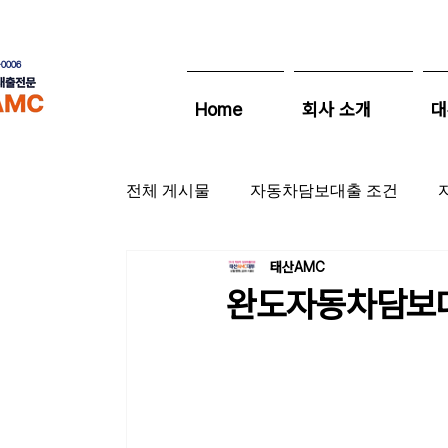
0006
Home
회사 소개
대
전체 게시물
자동차담보대출 조건
태산AMC
자동차캐피탈금리
할부차량담보대
완도자동차담보대
자동차담보대출금리
자동차담보대
자동차담보대출한도
자동차담보대