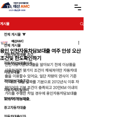
2025-경남진주-0006
게시물
전체 게시물
태산AMC
전체 게시물
용인 인천자동차담보대출 여주 안성 오산
자동차담보대출 조건
조건및 한도확인하기
자동차담보대출이자
인천자동차담보대출을 알아보기 전에 이상품을 
사용하려면 몇가지 조건이 채워져야만 자동차대
차담보대출
출을 이용할수 있어요. 일단 차량의 연식이 기준
차량담보대출조건
이 돼요. 오늘 날짜를 기분으로 2012년식 이후 차
량이어야 기본 조건이 충족되고 20만KM 이내의 
자동차캐피탈금리
거리를 주행한 차일 경우에 용인자동차담보대출 
할부차량담보대출
사용이 가능해요.
중고자동차대출
자동차대출이자