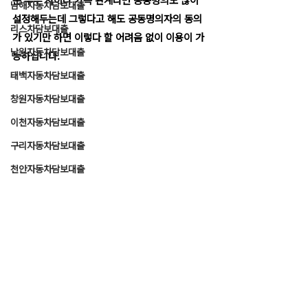
분 부부 사이나 가족 관계라면 공동명의도 많이 
남해자동차담보대출
설정해두는데 그렇다고 해도 공동명의자의 동의
리스차담보대출
가 있기만 하면 이렇다 할 어려움 없이 이용이 가
남원자동차담보대출
능하십니다.
태백자동차담보대출
창원자동차담보대출
이천자동차담보대출
구리자동차담보대출
천안자동차담보대출