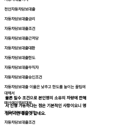
천안자동차담보대출
자동차담보대출금리
자동차담보대출조건
자동차담보대출근저당
자동차담보대출대환
자동차담보대출한도
자동차담보대출무직자
자동차담보대출승인조건
자동차담보대출 이율은 낮추고 한도를 높이는 꿀팁에
대해서
물론 필수 조건으로 본인명의 소유의 차량에 한해
태산에이엠씨대부
서 진행 가능하다는 점은 기본적인 사항이오니 명
자동차담보대출이자
심하시면 좋을것 같네요.
자동차담보대출조건