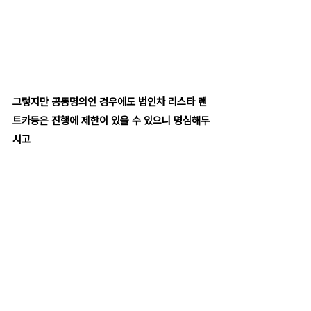
그렇지만 공동명의인 경우에도 법인차 리스타 렌
트카등은 진행에 제한이 있을 수 있으니 명심해두
시고