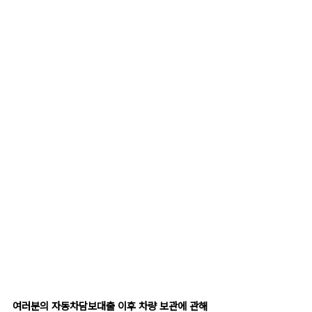
여러분의 자동차담보대출 이후 차량 보관에 관해