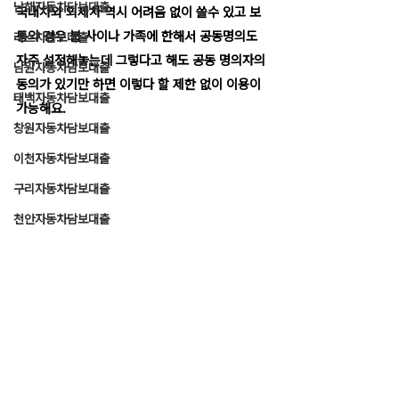
남해자동차담보대출
국내차와 외제차 역시 어려움 없이 쓸수 있고 보
통의 경우 붑 사이나 가족에 한해서 공동명의도 
리스차담보대출
자주 설정해놓는데 그렇다고 해도 공동 명의자의 
남원자동차담보대출
동의가 있기만 하면 이렇다 할 제한 없이 이용이 
태백자동차담보대출
가능해요.
창원자동차담보대출
이천자동차담보대출
구리자동차담보대출
천안자동차담보대출