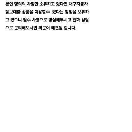
본인 명의의 차량만 소유하고 있다면 대구자동차
담보대출 상품을 이용할수  있다는 장점을 보유하
고 있으니 필수 사항으로 명심해두시고 전화 상담
으로 문의해보시면 의문이 해결될 겁니다.