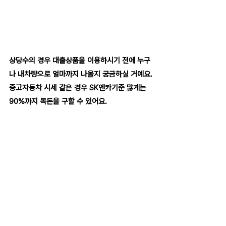
상당수의 경우 대출상품을 이용하시기 전에 누구
나 내차량으로 얼마까지 나올지 궁금하실 거예요.
중고자동차 시세 같은 경우 SK엔카기준 많게는 
90%까지 목돈을 구할 수 있어요.