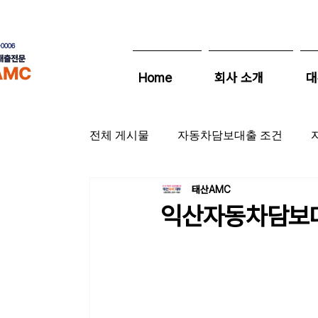
0006
Home
회사 소개
대
전체 게시물
자동차담보대출 조건
태산AMC
자동차캐피탈금리
할부차량담보대
익산자동차담보대
자동차담보대출금리
자동차담보대
자동차담보대출한도
자동차담보대