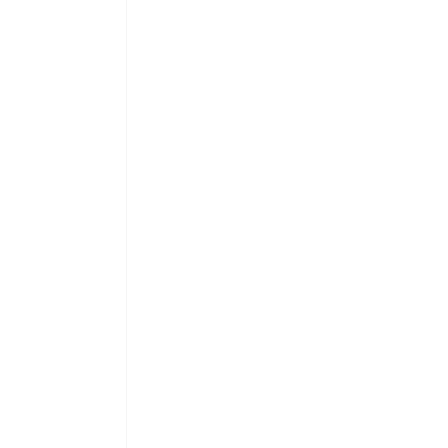
자동차담보대출 이율은 낮추고 한도를 
자동차담보대출조건
자동차담보대
진주 자동차담보대출
자동차담보
자동차담보대출
자동차담보대출