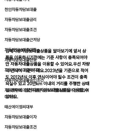
천안자동차담보대출
자동차담보대출금리
자동차담보대출조건
자동차담보대출근저당
자동차담보대출대환
김해자동차담보대출상품을 알아보기에 앞서 상
품을 이용하시기전에는 기준 사항이 충족되어야
자동차담보대출한도
만 자동차대출상품을 이용할 수 있어요.우선 차량
자동차담보대출무직자
의 연식이 기준이 돼요.2023년을 기준으로 적어
도 2012년식 이후 연식이어야 필수 조건이 충족
자동차담보대출승인조건
되실수 있고 20만km 이내의 거리를 주행한 상태
일 경우에  인천자동차담보대출상품을 이용할 수 
자동차담보대출 이율은 낮추고 한도를 높이는 꿀팁에
있어요.
대해서
태산에이엠씨대부
자동차담보대출이자
자동차담보대출조건