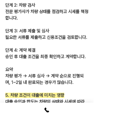
단계 2: 차량 검사
전문 평가사가 차량 상태를 점검하고 시세를 책정
합니다.
단계 3: 서류 제출 및 심사
필요한 서류를 제출하고 신용조건을 검토합니다.
단계 4: 계약 체결
승인 후 대출 조건을 최종 확인하고 계약합니다.
요약
차량 평가 → 서류 심사 → 계약 순으로 진행되
며, 1~2일 내 완료되는 경우가 많습니다.
5. 차량 조건이 대출에 미치는 영향
대출 승인과 한도는 차량의 상태와 시세에 따라 
결정됩니다.
중요한 평가 요소
연식: 10년 이내 차량이 유리합니다.