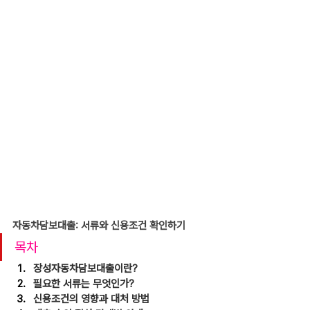
자동차담보대출: 서류와 신용조건 확인하기
목차
장성자동차담보대출이란?
필요한 서류는 무엇인가?
신용조건의 영향과 대처 방법