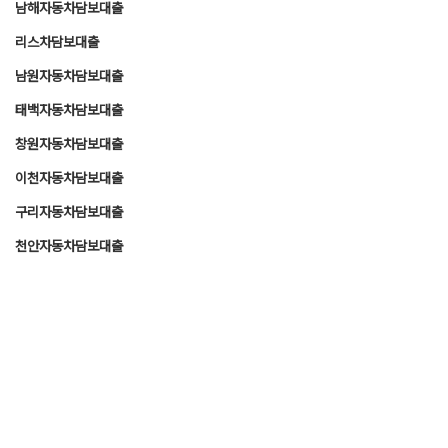
남해자동차담보대출
리스차담보대출
남원자동차담보대출
태백자동차담보대출
창원자동차담보대출
이천자동차담보대출
구리자동차담보대출
천안자동차담보대출