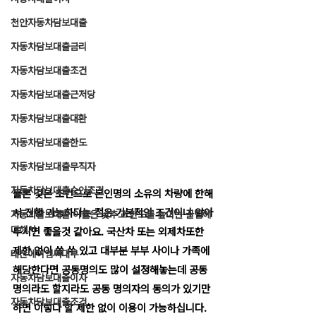
천안자동차담보대출
자동차담보대출금리
자동차담보대출조건
자동차담보대출근저당
자동차담보대출대환
자동차담보대출한도
자동차담보대출무직자
자동차담보대출승인조건
물론 깆본 조건으로 본인명의 소유의 차량에 한해
서 진행 가능하다는 점은 기본적인 조건이니 알아
자동차담보대출 이율은 낮추고 한도를 높이는 꿀팁에
대해서
두시면 좋을것 같아요. 국산차 또는 외제차또한 
제한 없이 쓸 쑤 있고 대부분 부부 사이나 가족에 
태산에이엠씨대부
해당한다면 공동명의도 많이 설정해놓는데 공동
자동차담보대출이자
명의라도 할지라도 공동 명의자의 동의가 있기만 
자동차담보대출조건
하면 이렇다 할 제한 없이 이용이 가능하십니다.