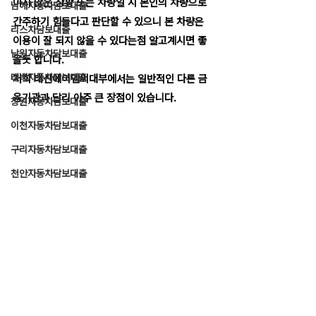
이지 않은 상황 또는 차량일 시 본인의 차량으로 
남해자동차담보대출
간주하기 힘들다고 판단할 수 있으니 본 차량은 
리스차담보대출
이용이 잘 되지 않을 수 있다는점 알고계시면 좋
남원자동차담보대출
을듯 합니다.
태백자동차담보대출
저희 태산에이엠씨대부에서는 일반적인 다른 금
융기관과 달리 아주 큰 장점이 있습니다.
창원자동차담보대출
이천자동차담보대출
구리자동차담보대출
천안자동차담보대출