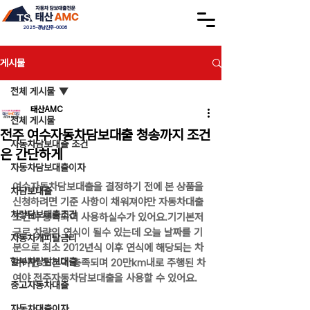
2025-경남진주-0006
게시물
전체 게시물
태산AMC
전체 게시물
전주 여수자동차담보대출 청송까지 조건
자동차담보대출 조건
은 간단하게
자동차담보대출이자
여수자동차담보대출을 결정하기 전에 본 상품을 
차담보대출
신청하려면 기준 사항이 채워져야만 자동차대출
차량담보대출조건
조건이 충족되어 사용하실수가 있어요.기기본저
긍로 차량의 연식이 될수 있는데 오늘 날짜를 기
자동차캐피탈금리
분으로 최소 2012년식 이후 연식에 해당되는 차
할부차량담보대출
여야만 조건이 충족되며 20만km내로 주행된 차
여야 전주자동차담보대출을 사용할 수 있어요.
중고자동차대출
자동차대출이자