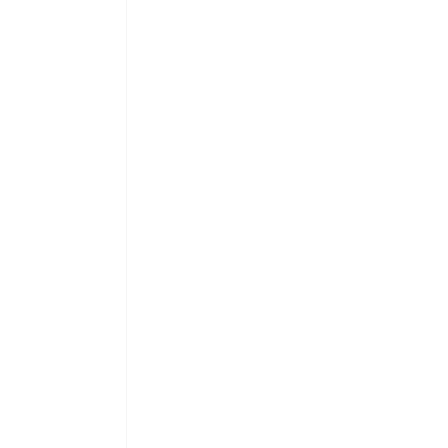
자동차담보대출 이율은 낮추고 한도를 
자동차담보대출조건
자동차담보대
진주 자동차담보대출
자동차담보
자동차담보대출
자동차담보대출