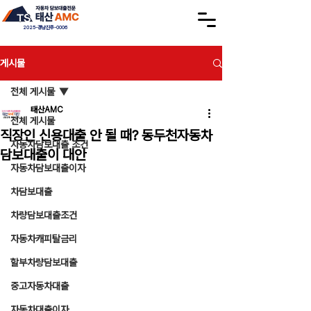
2025-경남진주-0006
게시물
전체 게시물
태산AMC
전체 게시물
직장인 신용대출 안 될 때? 동두천자동차
자동차담보대출 조건
담보대출이 대안
자동차담보대출이자
차담보대출
차량담보대출조건
자동차캐피탈금리
할부차량담보대출
중고자동차대출
자동차대출이자