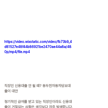
https://video.wixstatic.com/video/fb73b9_4
d81527e48f44b86921be2470ae44a8a/48
0p/mp4/file.mp4
직장인 신용대출 안 될 때? 동두천자동차담보대
출이 대안
정기적인 급여를 받고 있는 직장인이라도 신용대
출이 거절되는 상황은 생각보다 자주 발생합니다.