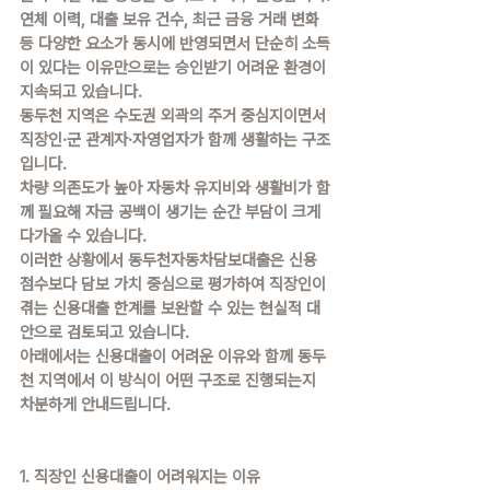
연체 이력, 대출 보유 건수, 최근 금융 거래 변화 
등 다양한 요소가 동시에 반영되면서 단순히 소득
이 있다는 이유만으로는 승인받기 어려운 환경이 
지속되고 있습니다.
동두천 지역은 수도권 외곽의 주거 중심지이면서 
직장인·군 관계자·자영업자가 함께 생활하는 구조
입니다.
차량 의존도가 높아 자동차 유지비와 생활비가 함
께 필요해 자금 공백이 생기는 순간 부담이 크게 
다가올 수 있습니다.
이러한 상황에서 동두천자동차담보대출은 신용 
점수보다 담보 가치 중심으로 평가하여 직장인이 
겪는 신용대출 한계를 보완할 수 있는 현실적 대
안으로 검토되고 있습니다.
아래에서는 신용대출이 어려운 이유와 함께 동두
천 지역에서 이 방식이 어떤 구조로 진행되는지 
차분하게 안내드립니다.
1. 직장인 신용대출이 어려워지는 이유