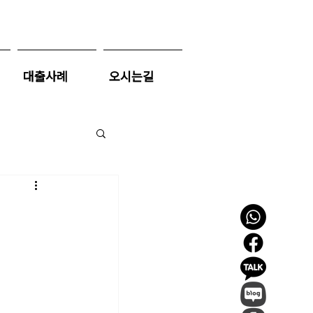
대출사례
오시는길
담보대출