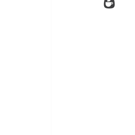
출이자
담보대출