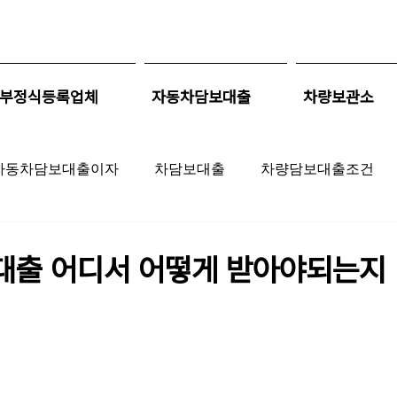
부정식등록업체
자동차담보대출
차량보관소
자동차담보대출이자
차담보대출
차량담보대출조건
출
중고자동차대출
자동차대출이자
천안자동차
출 어디서 어떻게 받아야되는지
출조건
자동차담보대출근저당
자동차담보대출대환
출무직자
자동차담보대출승인조건