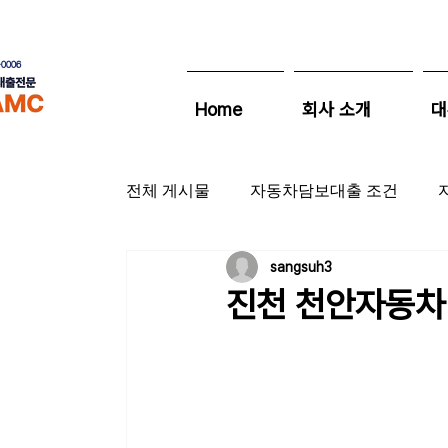
0006
Home
회사 소개
대
전체 게시물
자동차담보대출 조건
sangsuh3
자동차캐피탈금리
할부차량담보대
진천 천안자동차
자동차담보대출금리
자동차담보대
자동차담보대출한도
자동차담보대