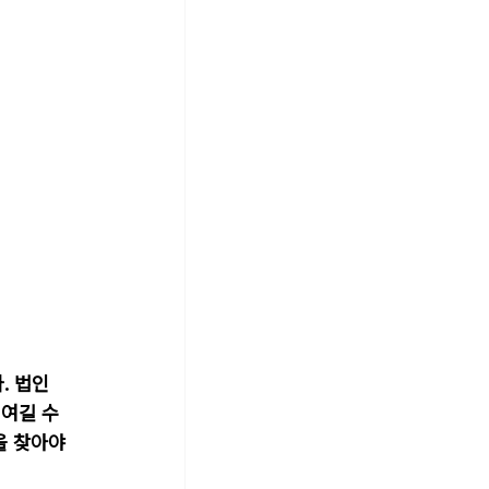
 법인 
여길 수 
을 찾아야 