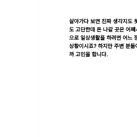
살아가다 보면 진짜 생각지도 
도 고단한데 돈 나갈 곳은 어째
으로 일상생활을 하려면 어느 
상황이시죠? 하지만 주변 분들
까 고민을 합니다.