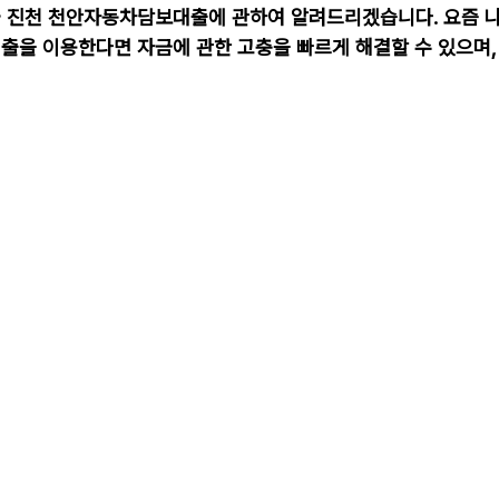
 진천 천안자동차담보대출에 관하여 알려드리겠습니다. 요즘 
출을 이용한다면 자금에 관한 고충을 빠르게 해결할 수 있으며,