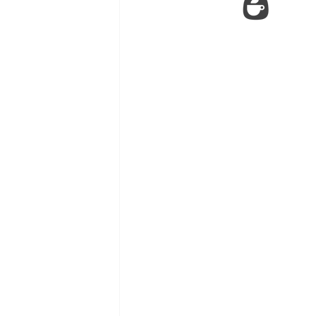
출이자
담보대출