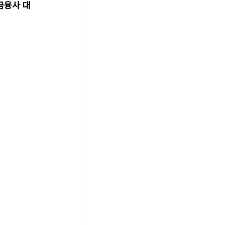
금융사 대