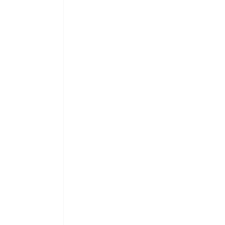
자동차담보대출 이율은 낮추고 한도를 
자동차담보대출조건
자동차담보대
진주 자동차담보대출
자동차담보
자동차담보대출
자동차담보대출