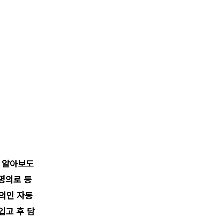
 알아보도
명의로 등
의인 자동
입고 후 담