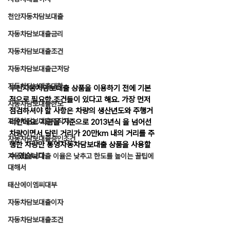
천안자동차담보대출
자동차담보대출금리
자동차담보대출조건
자동차담보대출근저당
자동차담보대출대환
부산자동차담보대출 상품을 이용하기 전에 기본
적으로 필요한 조건들이 있다고 해요. 가장 먼저 
자동차담보대출한도
점검하셔야 할 사항은 차량의 생산년도와 주행거
자동차담보대출무직자
리인데요. 지금을 기준으로 2013년식 을 넘어선 
차량이면서 달린 거리가 20만km 내의 거리를 주
자동차담보대출승인조건
행한 차량만 통영자동차담보대출 상품을 사용할 
수 있습니다.
자동차담보대출 이율은 낮추고 한도를 높이는 꿀팁에
대해서
태산에이엠씨대부
자동차담보대출이자
자동차담보대출조건