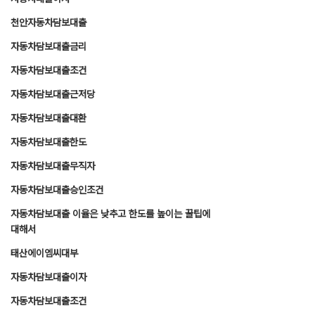
천안자동차담보대출
자동차담보대출금리
자동차담보대출조건
자동차담보대출근저당
자동차담보대출대환
자동차담보대출한도
자동차담보대출무직자
자동차담보대출승인조건
자동차담보대출 이율은 낮추고 한도를 높이는 꿀팁에
대해서
태산에이엠씨대부
자동차담보대출이자
자동차담보대출조건