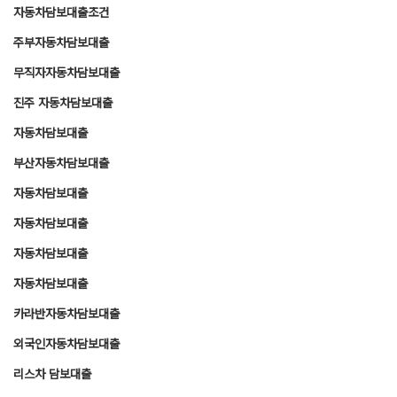
자동차담보대출조건
주부자동차담보대출
무직자자동차담보대출
진주 자동차담보대출
자동차담보대출
부산자동차담보대출
자동차담보대출
자동차담보대출
자동차담보대출
자동차담보대출
카라반자동차담보대출
외국인자동차담보대출
리스차 담보대출