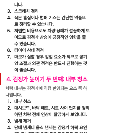
니다.
스크래치 정리
작은 흠집이나 범퍼 기스는 간단한 약품으
로 정리할 수 있습니다.
저렴한 비용으로도 차량 상태가 깔끔하게 보
이므로 감정가 상승에 긍정적인 영향을 줄 
수 있습니다.
타이어 상태 점검
마모가 심할 경우 감점 요소가 되므로 공기
압 조절과 외관 점검은 반드시 진행하는 것
이 좋습니다.
4. 감정가 높이기 두 번째: 내부 청소
차량 내부는 감정가에 직접 반영되는 요소 중 하
나입니다.
내부 청소
대시보드, 바닥 매트, 시트 사이 먼지를 정리
하면 차량 전체 인상이 깔끔하게 보입니다.
냄새 제거
담배 냄새나 음식 냄새는 감정가 하락 요인