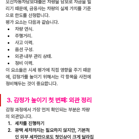
오산자동차담보대출은 차량을 담보로 자금을 빌
리기 때문에, 금융사는 차량의 실제 가치를 기준
으로 한도를 산정합니다.
평가 요소는 다음과 같습니다.
차량 연식.
주행거리.
사고 이력.
옵션 구성.
외관·내부 관리 상태.
정비 이력.
이 요소들은 시세 평가에 직접 영향을 주기 때문
에, 감정가를 높이기 위해서는 각 항목을 사전에 
정비해두는 것이 중요합니다.
3. 감정가 높이기 첫 번째: 외관 정리
감정 과정에서 가장 먼저 확인되는 부분은 차량
의 외관입니다.
세차를 진행하기
광택 세차까지는 필요하지 않지만, 기본적
인 외부 세차만으로도 첫인상이 크게 달라집