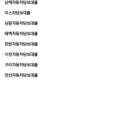
남해자동차담보대출
리스차담보대출
남원자동차담보대출
태백자동차담보대출
창원자동차담보대출
이천자동차담보대출
구리자동차담보대출
천안자동차담보대출