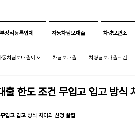
부정식등록업체
자동차담보대출
차량보관소
자동차담보대출이자
차담보대출
차량담보대출조건
출
중고자동차대출
자동차대출이자
천안자동차
출 한도 조건 무입고 입고 방식 
출조건
자동차담보대출근저당
자동차담보대출대환
무입고 입고 방식 차이와 신청 꿀팁
출무직자
자동차담보대출승인조건