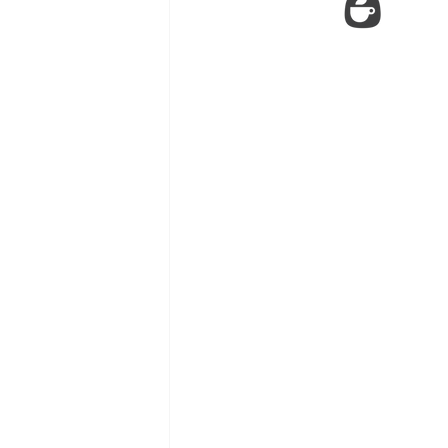
출이자
담보대출