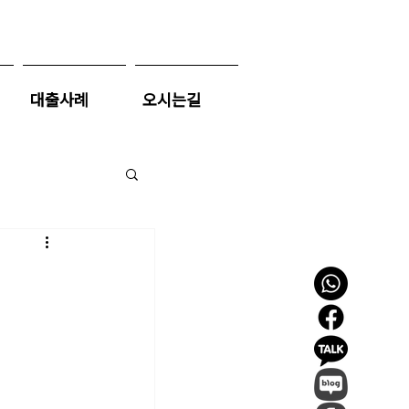
대출사례
오시는길
담보대출