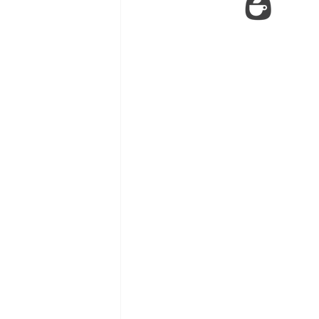
출이자
담보대출