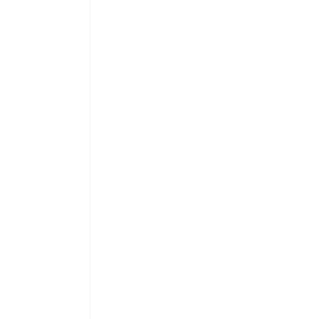
자동차담보대출 이율은 낮추고 한도를 
자동차담보대출조건
자동차담보대
진주 자동차담보대출
자동차담보
자동차담보대출
자동차담보대출