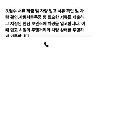
3.필수 서류 제출 및 차량 입고:
서류 확인 및 차
량 확인.자동차등록증 등 필요한 서류를 제출하
고 지정된 안전 보관소에 차량을 입고합니다. 이
때 입고 시점의 주행거리와 차량 상태를 투명하
게 기록합니다.
4.계약서 작성 및 자금 송금:
당일 접수 완료 시.비
대면 전자약정을 통해 계약서 작성을 완료하면, 
당일 신청하신 본인 명의 계좌로 자금이 신속하
고 안전하게 지급됩니다.
5. 대출 진행 시 필수 서류 목록
구분
필요 서류 목록
비고
차량 증빙 서류
자동차등록증 
공동 명의인 경
원본
우 공동소유자
의 동의 및 인
감 필요