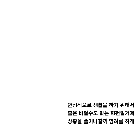
안정적으로 생활을 하기 위해서
출은 바랄수도 없는 형편일거에
상황을 풀어나갈까 염려를 하게