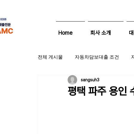
0006
Home
회사 소개
대
전체 게시물
자동차담보대출 조건
sangsuh3
자동차캐피탈금리
할부차량담보대
평택 파주 용인
자동차담보대출금리
자동차담보대
자동차담보대출한도
자동차담보대