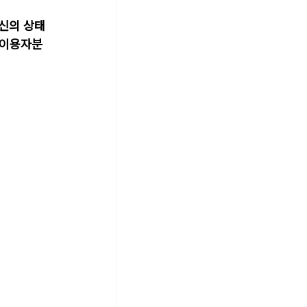
신의 상태
 이용자분