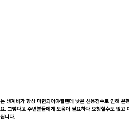
는 생계비가 항상 마련되어야될텐데 낮은 신용점수로 인해 은
요. 그렇다고 주변분들에게 도움이 필요하다 요청할수도 없고 
됩니다.