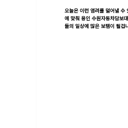
오늘은 이런 염려를 덜어낼 수
에 맞춰 용인 수원자동차담보대
들의 일상에 많은 보탬이 될겁니