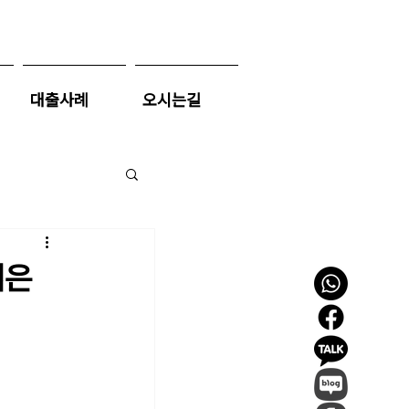
대출사례
오시는길
담보대출
식은