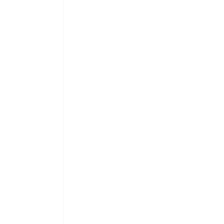
자동차담보대출 이율은 낮추고 한도를 
자동차담보대출조건
자동차담보대
진주 자동차담보대출
자동차담보
자동차담보대출
자동차담보대출